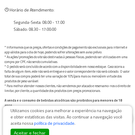
Horário de Atendimento:
Segunda-Sexta: 08.00 - 17.00
Sábado: 08.30 - 17:00:00
* Informamos que os preços, ofertas e condições de pagamento são exclusivos para internet e
app válidos para o dia de hoje, podendo sofrer alterações sem aviso prévio.
* As ações/promoções do site são destinadas à pessoas físicas, podendo ser utilizadas em uma
compra por CPF, não sendo cumulativas.
* O pedido será concluído de acordo com a disponibilidade em nosso estoque. Caso ocorra a
falta de algum item, este não será entregue e o valor correspondente não será cobrado. O valor
total de sua compra poderá ter uma variação de 10% (para mais ou menos) em virtude dos
produtos de peso variável.
* Para melhor atender nossos clientes, não vendemos por atacado e reservamo-nos o direito de
limitar, por cliente, a quantidade dos produtos com preços promocionais.
A venda e o consumo de bebidas alcoólicas são proibidos para menores de 18
anos.
Utilizamos cookies para melhorar a experiência na navegação
Bebida alcoólica pode causar dependência química e, em excesso, provoca graves males à saúde.
0
Beba com moderação
e obter estatísticas das visitas. Ao continuar a navegação você
aceita nossa
política de privacidade
.
Aceitar e fechar