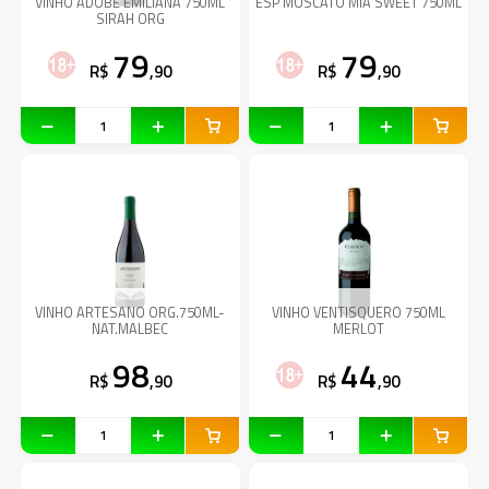
VINHO ADOBE EMILIANA 750ML
ESP MOSCATO MIA SWEET 750ML
SIRAH ORG
79
79
R$
,90
R$
,90
VINHO ARTESANO ORG.750ML-
VINHO VENTISQUERO 750ML
NAT.MALBEC
MERLOT
98
44
R$
,90
R$
,90