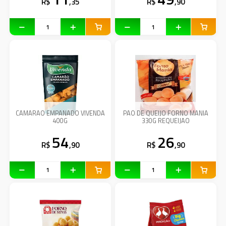
R$
,35
R$
,90
CAMARAO EMPANADO VIVENDA
PAO DE QUEIJO FORNO MANIA
400G
330G REQUEIJAO
54
26
R$
,90
R$
,90