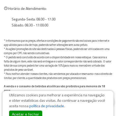
Horário de Atendimento:
Segunda-Sexta: 08.00 - 17.00
Sábado: 08.30 - 17:00:00
* Informamos que os preços, ofertas e condições de pagamento são exclusivos para internet e
app válidos para o dia de hoje, podendo sofrer alterações sem aviso prévio.
* As ações/promoções do site são destinadas à pessoas físicas, podendo ser utilizadas em uma
compra por CPF, não sendo cumulativas.
* O pedido será concluído de acordo com a disponibilidade em nosso estoque. Caso ocorra a
falta de algum item, este não será entregue e o valor correspondente não será cobrado. O valor
total de sua compra poderá ter uma variação de 10% (para mais ou menos) em virtude dos
produtos de peso variável.
* Para melhor atender nossos clientes, não vendemos por atacado e reservamo-nos o direito de
limitar, por cliente, a quantidade dos produtos com preços promocionais.
A venda e o consumo de bebidas alcoólicas são proibidos para menores de 18
anos.
Utilizamos cookies para melhorar a experiência na navegação
Bebida alcoólica pode causar dependência química e, em excesso, provoca graves males à saúde.
0
Beba com moderação
e obter estatísticas das visitas. Ao continuar a navegação você
aceita nossa
política de privacidade
.
Aceitar e fechar