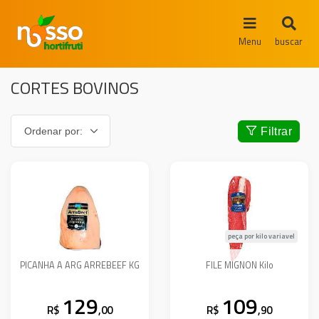
Menu
buscar
CORTES BOVINOS
Filtrar
peça por kilo variavel
PICANHA A ARG ARREBEEF KG
FILE MIGNON Kilo
129
109
R$
,00
R$
,90