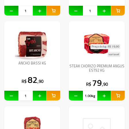
Preço do kg: R$
79,90
variavel
ANCHO BASSI KG
STEAK CHORIZO PREMIUM ANGUS
EST92 KG
82
79
R$
,90
R$
,90