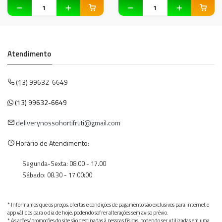
Atendimento
(13) 99632-6649
(13) 99632-6649
deliverynossohortifruti@gmail.com
Horário de Atendimento:
Segunda-Sexta: 08.00 - 17.00
Sábado: 08.30 - 17:00:00
* Informamos que os preços, ofertas e condições de pagamento são exclusivos para internet e
app válidos para o dia de hoje, podendo sofrer alterações sem aviso prévio.
* As ações/promoções do site são destinadas à pessoas físicas, podendo ser utilizadas em uma