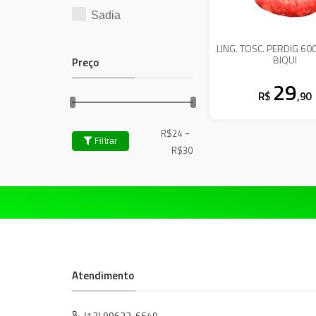
Sadia
LING. TOSC. PERDIG 60
BIQUI
Preço
29
R$
,90
-
R$
24
Filtrar
R$
30
Atendimento
(13) 99632-6649