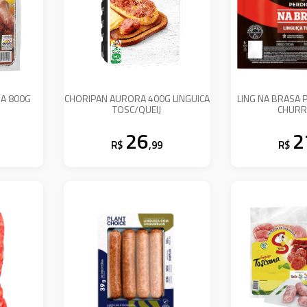
RA 800G
CHORIPAN AURORA 400G LINGUICA
LING NA BRASA 
TOSC/QUEIJ
CHURR
26
2
R$
,99
R$