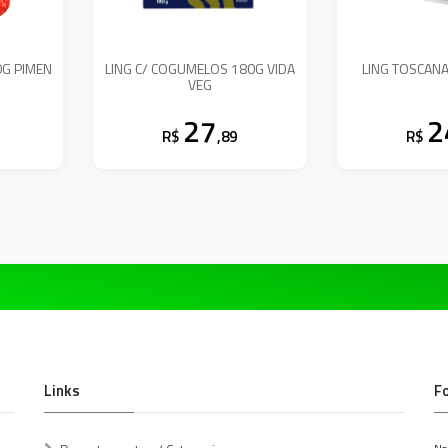
0G PIMEN
LING C/ COGUMELOS 180G VIDA
LING TOSCANA
VEG
27
2
R$
,89
R$
Links
F