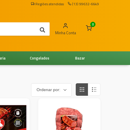
Regiões atendidas
(13) 99632-6649
0
Minha Conta
aria
Congelados
Bazar