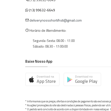
(13) 99632-6649
deliverynossohortifruti@gmail.com
Horário de Atendimento:
Segunda-Sexta: 08.00 - 17.00
Sábado: 08.30 - 17:00:00
Baixe Nosso App
Download na
Download no
App Store
Google Play
* Informamos que os preços, ofertas e condições de pagamento são exclusivos pa
* As ações/promoções do site são destinadas à pessoas físicas, podendo ser ut
* O pedido será concluído de acordo com a disponibilidade em nosso estoque. C