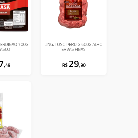
PERDIGAO 700G
LING. TOSC. PERDIG 600G ALHO
ASCO
ERVAS FINAS
7
29
,49
R$
,90