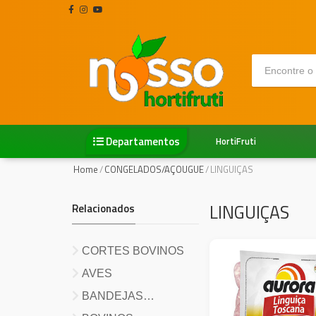
Departamentos
HortiFruti
Home
/
CONGELADOS/AÇOUGUE
/
LINGUIÇAS
LINGUIÇAS
Relacionados
CORTES BOVINOS
AVES
BANDEJAS
PRONTAS