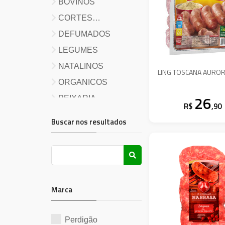
BOVINOS
CORTES
BOVINOS/SUINOS
DEFUMADOS
LEGUMES
NATALINOS
LING TOSCANA AURO
ORGANICOS
26
PEIXARIA
R$
,90
PRATOS PRONTOS
Buscar nos resultados
SALGADOS
SUINOS
VEGANO
Marca
Perdigão