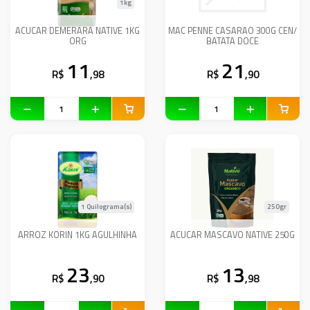
1kg
ACUCAR DEMERARA NATIVE 1KG
MAC PENNE CASARAO 300G CEN/
ORG
BATATA DOCE
11
21
R$
,98
R$
,90
1 Quilograma(s)
250gr
ARROZ KORIN 1KG AGULHINHA
ACUCAR MASCAVO NATIVE 250G
23
13
R$
,90
R$
,98