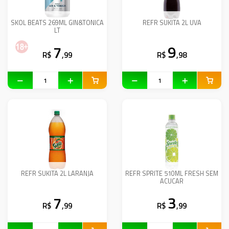
SKOL BEATS 269ML GIN&TONICA
REFR SUKITA 2L UVA
LT
7
9
R$
,99
R$
,98
REFR SUKITA 2L LARANJA
REFR SPRITE 510ML FRESH SEM
ACUCAR
7
3
R$
,99
R$
,99