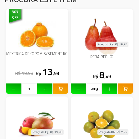
30
%
OFF
Preço do kg: R$
16,98
MEXERICA DEKOPOM S/SEMENT KG
PERA RED KG
13
8
R$ 19,98
R$
,99
R$
,49
Preço do kg: R$
19,98
Preço do KG: R$
7,99