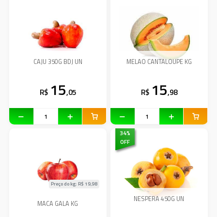
CAJU 350G BDJ UN
MELAO CANTALOUPE KG
15
15
R$
,05
R$
,98
34
%
OFF
Preço do kg: R$
19,98
NESPERA 450G UN
MACA GALA KG