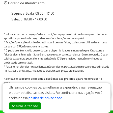
Horário de Atendimento:
Segunda-Sexta: 08.00 - 17.00
Sábado: 08.30 - 17:00:00
* Informamos que os preços, ofertas e condições de pagamento são exclusivos para internet e
app válidos para o dia de hoje, podendo sofrer alterações sem aviso prévio.
* As ações/promoções do site são destinadas à pessoas físicas, podendo ser utilizadas em uma
compra por CPF, não sendo cumulativas.
* O pedido será concluído de acordo com a disponibilidade em nosso estoque. Caso ocorra a
falta de algum item, este não será entregue e o valor correspondente não será cobrado. O valor
total de sua compra poderá ter uma variação de 10% (para mais ou menos) em virtude dos
produtos de peso variável.
* Para melhor atender nossos clientes, não vendemos por atacado e reservamo-nos o direito de
limitar, por cliente, a quantidade dos produtos com preços promocionais.
A venda e o consumo de bebidas alcoólicas são proibidos para menores de 18
anos.
Utilizamos cookies para melhorar a experiência na navegação
Bebida alcoólica pode causar dependência química e, em excesso, provoca graves males à saúde.
Beba com moderação
0
e obter estatísticas das visitas. Ao continuar a navegação você
aceita nossa
política de privacidade
.
Aceitar e fechar