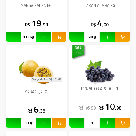
MANGA HADEN KG
LARANJA PERA KG
19
4
R$
,98
R$
,00
36
%
OFF
Preço do kg: R$
12,75
UVA VITÓRIA 500G UN
MARACUJA KG
10
6
R$ 16,99
R$
,98
R$
,38