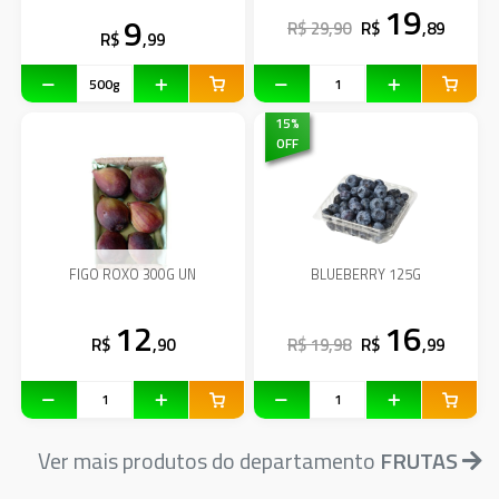
19
9
R$ 29,90
R$
,89
R$
,99
15
%
OFF
FIGO ROXO 300G UN
BLUEBERRY 125G
12
16
R$
,90
R$ 19,98
R$
,99
Ver mais produtos do departamento
FRUTAS