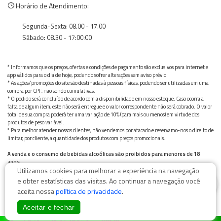
Horário de Atendimento:
Segunda-Sexta: 08.00 - 17.00
Sábado: 08.30 - 17:00:00
* Informamos que os preços, ofertas e condições de pagamento são exclusivos para internet e
app válidos para o dia de hoje, podendo sofrer alterações sem aviso prévio.
* As ações/promoções do site são destinadas à pessoas físicas, podendo ser utilizadas em uma
compra por CPF, não sendo cumulativas.
* O pedido será concluído de acordo com a disponibilidade em nosso estoque. Caso ocorra a
falta de algum item, este não será entregue e o valor correspondente não será cobrado. O valor
total de sua compra poderá ter uma variação de 10% (para mais ou menos) em virtude dos
produtos de peso variável.
* Para melhor atender nossos clientes, não vendemos por atacado e reservamo-nos o direito de
limitar, por cliente, a quantidade dos produtos com preços promocionais.
A venda e o consumo de bebidas alcoólicas são proibidos para menores de 18
anos.
Utilizamos cookies para melhorar a experiência na navegação
Bebida alcoólica pode causar dependência química e, em excesso, provoca graves males à saúde.
Beba com moderação
0
e obter estatísticas das visitas. Ao continuar a navegação você
aceita nossa
política de privacidade
.
Aceitar e fechar