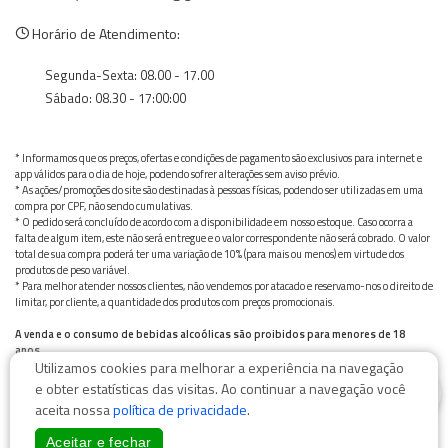
Horário de Atendimento:
Segunda-Sexta: 08.00 - 17.00
Sábado: 08.30 - 17:00:00
* Informamos que os preços, ofertas e condições de pagamento são exclusivos para internet e
app válidos para o dia de hoje, podendo sofrer alterações sem aviso prévio.
* As ações/promoções do site são destinadas à pessoas físicas, podendo ser utilizadas em uma
compra por CPF, não sendo cumulativas.
* O pedido será concluído de acordo com a disponibilidade em nosso estoque. Caso ocorra a
falta de algum item, este não será entregue e o valor correspondente não será cobrado. O valor
total de sua compra poderá ter uma variação de 10% (para mais ou menos) em virtude dos
produtos de peso variável.
* Para melhor atender nossos clientes, não vendemos por atacado e reservamo-nos o direito de
limitar, por cliente, a quantidade dos produtos com preços promocionais.
A venda e o consumo de bebidas alcoólicas são proibidos para menores de 18
anos.
Utilizamos cookies para melhorar a experiência na navegação
Bebida alcoólica pode causar dependência química e, em excesso, provoca graves males à saúde.
0
Beba com moderação
e obter estatísticas das visitas. Ao continuar a navegação você
aceita nossa
política de privacidade
.
Aceitar e fechar