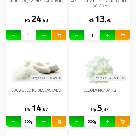
ABOBORA JAPONESA PICADA KG
SANDUICHE ATELIE 150GR BRIOCHE
SALAME
24
13
R$
,90
R$
,90
Preço do KG: R$
49,90
Preço do KG: R$
19,90
COCO SECO KG DESCASCADO
CEBOLA PICADA KG
14
5
R$
,97
R$
,97