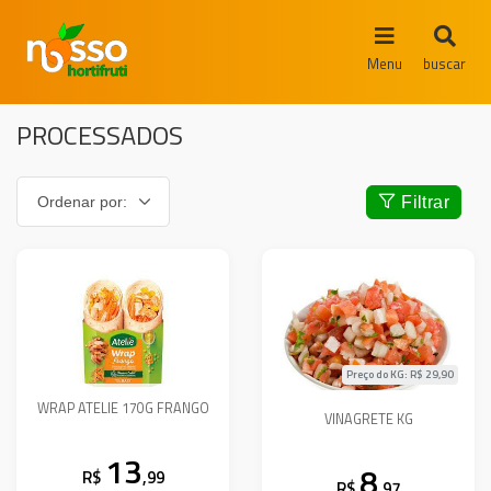
Menu
buscar
PROCESSADOS
Filtrar
Preço do KG: R$
29,90
WRAP ATELIE 170G FRANGO
VINAGRETE KG
13
8
R$
,99
R$
,97