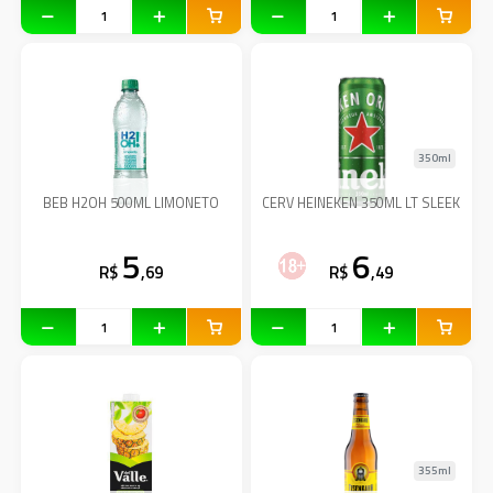
350ml
BEB H2OH 500ML LIMONETO
CERV HEINEKEN 350ML LT SLEEK
5
6
R$
,69
R$
,49
355ml