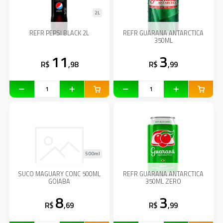
2L
REFR PEPSI BLACK 2L
REFR GUARANA ANTARCTICA
350ML
11
3
R$
,98
R$
,99
500ml
SUCO MAGUARY CONC 500ML
REFR GUARANA ANTARCTICA
GOIABA
350ML ZERO
8
3
R$
,69
R$
,99