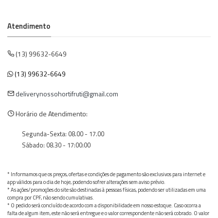
Atendimento
(13) 99632-6649
(13) 99632-6649
deliverynossohortifruti@gmail.com
Horário de Atendimento:
Segunda-Sexta: 08.00 - 17.00
Sábado: 08.30 - 17:00:00
* Informamos que os preços, ofertas e condições de pagamento são exclusivos para internet e
app válidos para o dia de hoje, podendo sofrer alterações sem aviso prévio.
* As ações/promoções do site são destinadas à pessoas físicas, podendo ser utilizadas em uma
compra por CPF, não sendo cumulativas.
* O pedido será concluído de acordo com a disponibilidade em nosso estoque. Caso ocorra a
falta de algum item, este não será entregue e o valor correspondente não será cobrado. O valor