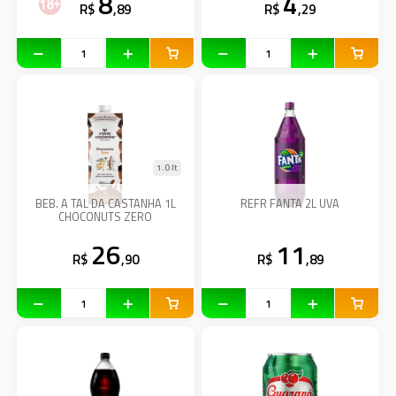
8
4
R$
,89
R$
,29
1.0 lt
BEB. A TAL DA CASTANHA 1L
REFR FANTA 2L UVA
CHOCONUTS ZERO
26
11
R$
,90
R$
,89