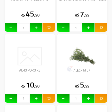
45
7
R$
,90
R$
,99
ALHO PORO KG
ALECRIM UN
10
5
R$
,90
R$
,99