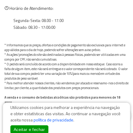
Horário de Atendimento:
Segunda-Sexta: 08.00 - 17.00
Sábado: 08.30 - 17:00:00
* Informamos que os preços, ofertas e condições de pagamento são exclusivos para internet e
app válidos para o dia de hoje, podendo sofrer alterações sem aviso prévio.
* As ações/promoções do site são destinadas à pessoas físicas, podendo ser utilizadas em uma
compra por CPF, não sendo cumulativas.
* O pedido será concluído de acordo com a disponibilidade em nosso estoque. Caso ocorra a
falta de algum item, este não será entregue e o valor correspondente não será cobrado. O valor
total de sua compra poderá ter uma variação de 10% (para mais ou menos) em virtude dos
produtos de peso variável.
* Para melhor atender nossos clientes, não vendemos por atacado e reservamo-nos o direito de
limitar, por cliente, a quantidade dos produtos com preços promocionais.
A venda e o consumo de bebidas alcoólicas são proibidos para menores de 18
anos.
Utilizamos cookies para melhorar a experiência na navegação
Bebida alcoólica pode causar dependência química e, em excesso, provoca graves males à saúde.
0
Beba com moderação
e obter estatísticas das visitas. Ao continuar a navegação você
aceita nossa
política de privacidade
.
Aceitar e fechar