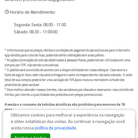
Horário de Atendimento:
Segunda-Sexta: 08.00 - 17.00
Sábado: 08.30 - 17:00:00
* Informamos que os preços, ofertas e condições de pagamento são exclusivos para internet e
app válidos para o dia de hoje, podendo sofrer alterações sem aviso prévio.
* As ações/promoções do site são destinadas à pessoas físicas, podendo ser utilizadas em uma
compra por CPF, não sendo cumulativas.
* O pedido será concluído de acordo com a disponibilidade em nosso estoque. Caso ocorra a
falta de algum item, este não será entregue e o valor correspondente não será cobrado. O valor
total de sua compra poderá ter uma variação de 10% (para mais ou menos) em virtude dos
produtos de peso variável.
* Para melhor atender nossos clientes, não vendemos por atacado e reservamo-nos o direito de
limitar, por cliente, a quantidade dos produtos com preços promocionais.
A venda e o consumo de bebidas alcoólicas são proibidos para menores de 18
anos.
Utilizamos cookies para melhorar a experiência na navegação
Bebida alcoólica pode causar dependência química e, em excesso, provoca graves males à saúde.
0
Beba com moderação
e obter estatísticas das visitas. Ao continuar a navegação você
aceita nossa
política de privacidade
.
Aceitar e fechar