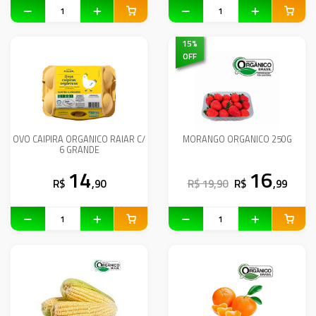
15
%
OFF
OVO CAIPIRA ORGANICO RAIAR C/
MORANGO ORGANICO 250G
6 GRANDE
14
16
R$
,90
R$ 19,90
R$
,99