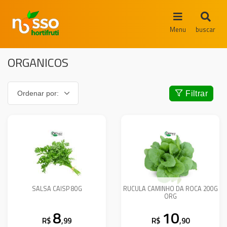
Menu
buscar
ORGANICOS
Filtrar
SALSA CAISP 80G
RUCULA CAMINHO DA ROCA 200G
ORG
8
10
R$
,99
R$
,90