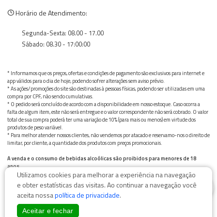
Horário de Atendimento:
Segunda-Sexta: 08.00 - 17.00
Sábado: 08.30 - 17:00:00
* Informamos que os preços, ofertas e condições de pagamento são exclusivos para internet e
app válidos para o dia de hoje, podendo sofrer alterações sem aviso prévio.
* As ações/promoções do site são destinadas à pessoas físicas, podendo ser utilizadas em uma
compra por CPF, não sendo cumulativas.
* O pedido será concluído de acordo com a disponibilidade em nosso estoque. Caso ocorra a
falta de algum item, este não será entregue e o valor correspondente não será cobrado. O valor
total de sua compra poderá ter uma variação de 10% (para mais ou menos) em virtude dos
produtos de peso variável.
* Para melhor atender nossos clientes, não vendemos por atacado e reservamo-nos o direito de
limitar, por cliente, a quantidade dos produtos com preços promocionais.
A venda e o consumo de bebidas alcoólicas são proibidos para menores de 18
anos.
Utilizamos cookies para melhorar a experiência na navegação
Bebida alcoólica pode causar dependência química e, em excesso, provoca graves males à saúde.
0
Beba com moderação
e obter estatísticas das visitas. Ao continuar a navegação você
aceita nossa
política de privacidade
.
Aceitar e fechar