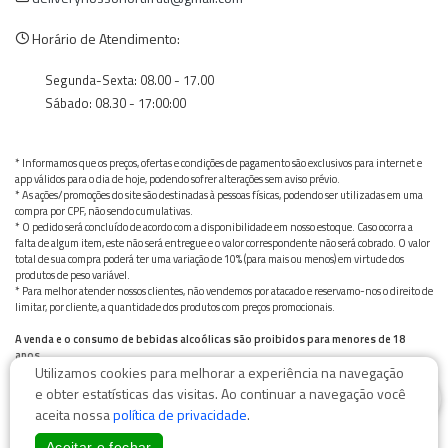
Horário de Atendimento:
Segunda-Sexta: 08.00 - 17.00
Sábado: 08.30 - 17:00:00
* Informamos que os preços, ofertas e condições de pagamento são exclusivos para internet e
app válidos para o dia de hoje, podendo sofrer alterações sem aviso prévio.
* As ações/promoções do site são destinadas à pessoas físicas, podendo ser utilizadas em uma
compra por CPF, não sendo cumulativas.
* O pedido será concluído de acordo com a disponibilidade em nosso estoque. Caso ocorra a
falta de algum item, este não será entregue e o valor correspondente não será cobrado. O valor
total de sua compra poderá ter uma variação de 10% (para mais ou menos) em virtude dos
produtos de peso variável.
* Para melhor atender nossos clientes, não vendemos por atacado e reservamo-nos o direito de
limitar, por cliente, a quantidade dos produtos com preços promocionais.
A venda e o consumo de bebidas alcoólicas são proibidos para menores de 18
anos.
Utilizamos cookies para melhorar a experiência na navegação
Bebida alcoólica pode causar dependência química e, em excesso, provoca graves males à saúde.
0
Beba com moderação
e obter estatísticas das visitas. Ao continuar a navegação você
aceita nossa
política de privacidade
.
Aceitar e fechar