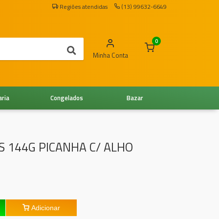
Regiões atendidas
(13) 99632-6649
0
Minha Conta
aria
Congelados
Bazar
S 144G PICANHA C/ ALHO
Adicionar