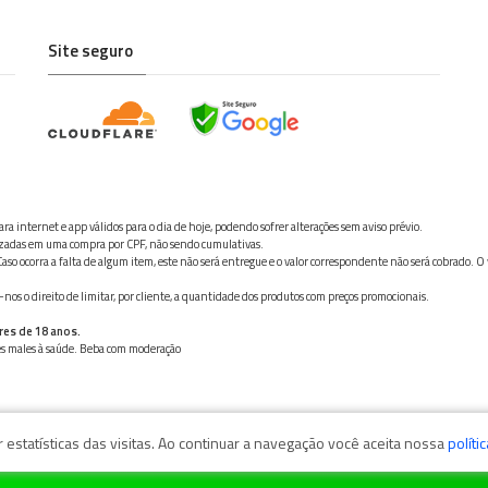
Site seguro
ra internet e app válidos para o dia de hoje, podendo sofrer alterações sem aviso prévio.
ilizadas em uma compra por CPF, não sendo cumulativas.
aso ocorra a falta de algum item, este não será entregue e o valor correspondente não será cobrado. O
os o direito de limitar, por cliente, a quantidade dos produtos com preços promocionais.
res de 18 anos.
ves males à saúde. Beba com moderação
estatísticas das visitas. Ao continuar a navegação você aceita nossa
políti
zaga, 11050-101 - Santos/SP / CNPJ: 35.794.786/0001-40