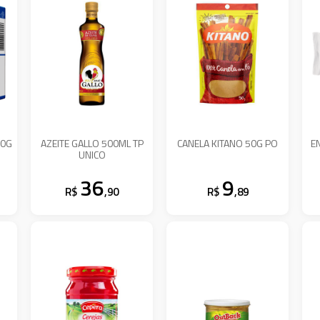
20G
AZEITE GALLO 500ML TP
CANELA KITANO 50G PO
E
UNICO
36
9
R$
,90
R$
,89