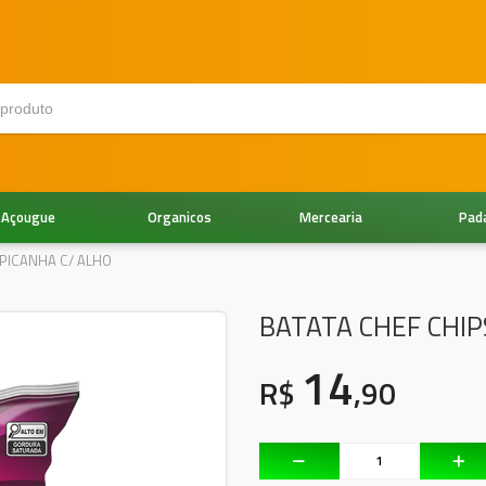
Açougue
Organicos
Mercearia
Pad
 PICANHA C/ ALHO
BATATA CHEF CHIP
14
R$
,90