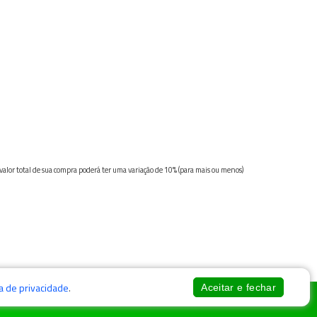
 valor total de sua compra poderá ter uma variação de 10% (para mais ou menos)
ca de privacidade
.
Aceitar e fechar