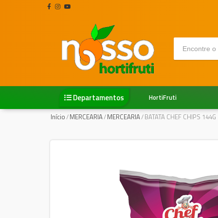
Departamentos
HortiFruti
Início
/
MERCEARIA
/
MERCEARIA
/
BATATA CHEF CHIPS 144G