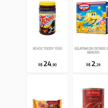
ACHOC TODDY 750G
GELATINA DR OETKER 
ABACAXI
24
2
R$
,90
R$
,29