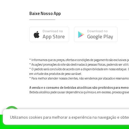
Baixe Nosso App
Download na
Download no
App Store
Google Play
* Informamos que os preços, ofertas e condições de pagamento são exclusivos pa
* As ações/promoções do site são destinadas à pessoas físicas, podendo ser ut
* O pedido será concluído de acordo com a disponibilidade em nosso estoque. C
em virtude dos produtos de peso variável.
* Para melhor atender nossos clientes, não vendemos por atacado e reservamo-n
A venda e o consumo de bebidas alcoólicas são proibidos para meno
Bebida alcoólica pode causar dependência química e, em excesso, provoca gra
Utilizamos cookies para melhorar a experiência na navegação e obter 
© Nosso Hortifruti Gonzaga / Rua Goiás 128, Bairro Gon