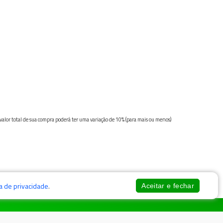
 valor total de sua compra poderá ter uma variação de 10% (para mais ou menos)
ca de privacidade
.
Aceitar e fechar