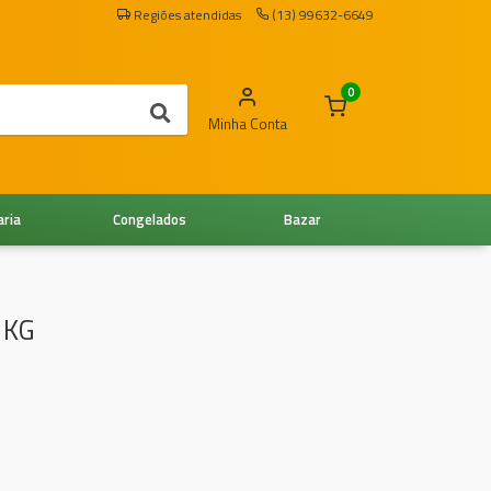
Regiões atendidas
(13) 99632-6649
0
Minha Conta
aria
Congelados
Bazar
 KG