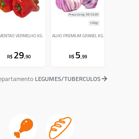
Preço do kg: R$
59,90
100gr
IMENTAO VERMELHO KG
ALHO PREMIUM GRANEL KG
29
5
R$
,90
R$
,99
 departamento
LEGUMES/TUBERCULOS