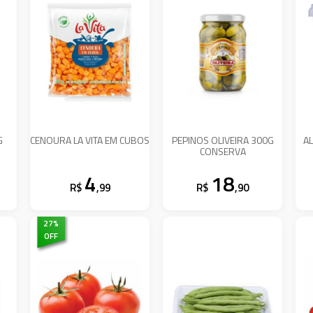
G
CENOURA LA VITA EM CUBOS
PEPINOS OLIVEIRA 300G
AL
CONSERVA
4
18
R$
,99
R$
,90
27
%
OFF