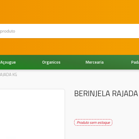
Açougue
Organicos
Mercearia
Pad
RAJADA KG
BERINJELA RAJADA
Produto sem estoque