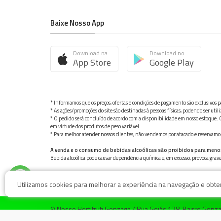
Baixe Nosso App
Download na
Download no
App Store
Google Play
* Informamos que os preços, ofertas e condições de pagamento são exclusivos pa
* As ações/promoções do site são destinadas à pessoas físicas, podendo ser ut
* O pedido será concluído de acordo com a disponibilidade em nosso estoque. C
em virtude dos produtos de peso variável.
* Para melhor atender nossos clientes, não vendemos por atacado e reservamo-n
A venda e o consumo de bebidas alcoólicas são proibidos para meno
Bebida alcoólica pode causar dependência química e, em excesso, provoca gra
Utilizamos cookies para melhorar a experiência na navegação e obter 
© Nosso Hortifruti Gonzaga / Rua Goiás 128, Bairro Gon