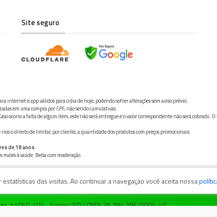
Site seguro
ra internet e app válidos para o dia de hoje, podendo sofrer alterações sem aviso prévio.
ilizadas em uma compra por CPF, não sendo cumulativas.
aso ocorra a falta de algum item, este não será entregue e o valor correspondente não será cobrado. O
os o direito de limitar, por cliente, a quantidade dos produtos com preços promocionais.
res de 18 anos.
ves males à saúde. Beba com moderação
estatísticas das visitas. Ao continuar a navegação você aceita nossa
políti
zaga, 11050-101 - Santos/SP / CNPJ: 35.794.786/0001-40