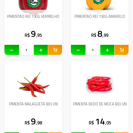
PIMENTAO REI 150G VERMELHO
PIMENTAO REI 150G AMARELO
9
8
R$
,95
R$
,99
PIMENTA MALAGUETA BDJ UN
PIMENTA DEDO DE MOCA BDJ UN
9
14
R$
,98
R$
,05