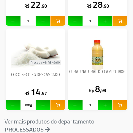
22
28
R$
,90
R$
,90
Preço do KG: R$
49,90
CURAU NATURAL DO CAMPO 180G
COCO SECO KG DESCASCADO
8
14
R$
,99
R$
,97
Ver mais produtos do departamento
PROCESSADOS