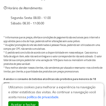
Horário de Atendimento:
Segunda-Sexta: 08.00 - 17.00
Sábado: 08.30 - 17:00:00
* Informamos que os preços, ofertas e condições de pagamento são exclusivos para internet e
app válidos para o dia de hoje, podendo sofrer alterações sem aviso prévio.
* As ações/promoções do site são destinadas à pessoas físicas, podendo ser utilizadas em uma
compra por CPF, não sendo cumulativas.
* O pedido será concluído de acordo com a disponibilidade em nosso estoque. Caso ocorra a
falta de algum item, este não será entregue e o valor correspondente não será cobrado. O valor
total de sua compra poderá ter uma variação de 10% (para mais ou menos) em virtude dos
produtos de peso variável.
* Para melhor atender nossos clientes, não vendemos por atacado e reservamo-nos o direito de
limitar, por cliente, a quantidade dos produtos com preços promocionais.
A venda e o consumo de bebidas alcoólicas são proibidos para menores de 18
anos.
Utilizamos cookies para melhorar a experiência na navegação
Bebida alcoólica pode causar dependência química e, em excesso, provoca graves males à saúde.
0
Beba com moderação
e obter estatísticas das visitas. Ao continuar a navegação você
aceita nossa
política de privacidade
.
Aceitar e fechar