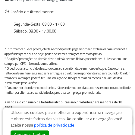
Horário de Atendimento:
Segunda-Sexta: 08.00 - 17.00
Sábado: 08.30 - 17:00:00
* Informamos que os preços, ofertas e condições de pagamento são exclusivos para internet e
app válidos para o dia de hoje, podendo sofrer alterações sem aviso prévio.
* As ações/promoções do site são destinadas à pessoas físicas, podendo ser utilizadas em uma
compra por CPF, não sendo cumulativas.
* O pedido será concluído de acordo com a disponibilidade em nosso estoque. Caso ocorra a
falta de algum item, este não será entregue e o valor correspondente não será cobrado. O valor
total de sua compra poderá ter uma variação de 10% (para mais ou menos) em virtude dos
produtos de peso variável.
* Para melhor atender nossos clientes, não vendemos por atacado e reservamo-nos o direito de
limitar, por cliente, a quantidade dos produtos com preços promocionais.
A venda e o consumo de bebidas alcoólicas são proibidos para menores de 18
anos.
Utilizamos cookies para melhorar a experiência na navegação
Bebida alcoólica pode causar dependência química e, em excesso, provoca graves males à saúde.
0
Beba com moderação
e obter estatísticas das visitas. Ao continuar a navegação você
aceita nossa
política de privacidade
.
Aceitar e fechar