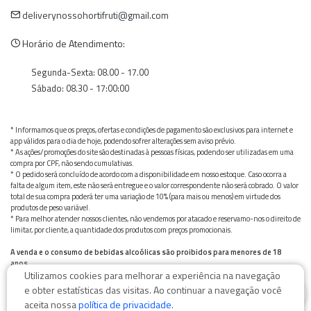
deliverynossohortifruti@gmail.com
Horário de Atendimento:
Segunda-Sexta: 08.00 - 17.00
Sábado: 08.30 - 17:00:00
* Informamos que os preços, ofertas e condições de pagamento são exclusivos para internet e
app válidos para o dia de hoje, podendo sofrer alterações sem aviso prévio.
* As ações/promoções do site são destinadas à pessoas físicas, podendo ser utilizadas em uma
compra por CPF, não sendo cumulativas.
* O pedido será concluído de acordo com a disponibilidade em nosso estoque. Caso ocorra a
falta de algum item, este não será entregue e o valor correspondente não será cobrado. O valor
total de sua compra poderá ter uma variação de 10% (para mais ou menos) em virtude dos
produtos de peso variável.
* Para melhor atender nossos clientes, não vendemos por atacado e reservamo-nos o direito de
limitar, por cliente, a quantidade dos produtos com preços promocionais.
A venda e o consumo de bebidas alcoólicas são proibidos para menores de 18
anos.
Utilizamos cookies para melhorar a experiência na navegação
Bebida alcoólica pode causar dependência química e, em excesso, provoca graves males à saúde.
0
Beba com moderação
e obter estatísticas das visitas. Ao continuar a navegação você
aceita nossa
política de privacidade
.