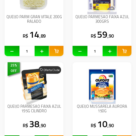
QUEIJO PARM GRAN VITALE 200G
QUEIJO PARMESAO FAIXA AZUL
RALADO
300GRS
14
59
R$
,89
R$
,90
25
%
OFF
Oferta Clube
QUEIJO PARMESAO FAIXA AZUL
QUEIJO MUSSARELA AURORA
195G CILINDRO
150G
38
10
R$
,90
R$
,90