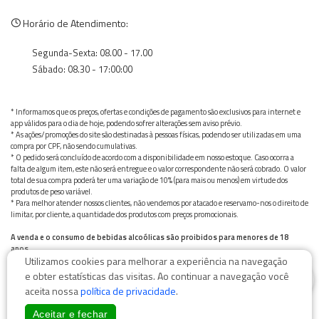
Horário de Atendimento:
Segunda-Sexta: 08.00 - 17.00
Sábado: 08.30 - 17:00:00
* Informamos que os preços, ofertas e condições de pagamento são exclusivos para internet e
app válidos para o dia de hoje, podendo sofrer alterações sem aviso prévio.
* As ações/promoções do site são destinadas à pessoas físicas, podendo ser utilizadas em uma
compra por CPF, não sendo cumulativas.
* O pedido será concluído de acordo com a disponibilidade em nosso estoque. Caso ocorra a
falta de algum item, este não será entregue e o valor correspondente não será cobrado. O valor
total de sua compra poderá ter uma variação de 10% (para mais ou menos) em virtude dos
produtos de peso variável.
* Para melhor atender nossos clientes, não vendemos por atacado e reservamo-nos o direito de
limitar, por cliente, a quantidade dos produtos com preços promocionais.
A venda e o consumo de bebidas alcoólicas são proibidos para menores de 18
anos.
Utilizamos cookies para melhorar a experiência na navegação
Bebida alcoólica pode causar dependência química e, em excesso, provoca graves males à saúde.
0
Beba com moderação
e obter estatísticas das visitas. Ao continuar a navegação você
aceita nossa
política de privacidade
.
Aceitar e fechar