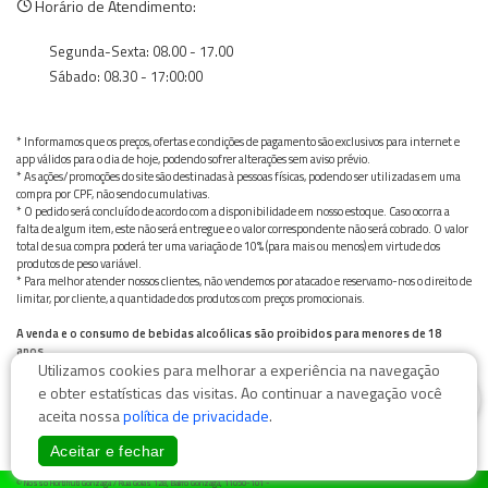
Horário de Atendimento:
Segunda-Sexta: 08.00 - 17.00
Sábado: 08.30 - 17:00:00
* Informamos que os preços, ofertas e condições de pagamento são exclusivos para internet e
app válidos para o dia de hoje, podendo sofrer alterações sem aviso prévio.
* As ações/promoções do site são destinadas à pessoas físicas, podendo ser utilizadas em uma
compra por CPF, não sendo cumulativas.
* O pedido será concluído de acordo com a disponibilidade em nosso estoque. Caso ocorra a
falta de algum item, este não será entregue e o valor correspondente não será cobrado. O valor
total de sua compra poderá ter uma variação de 10% (para mais ou menos) em virtude dos
produtos de peso variável.
* Para melhor atender nossos clientes, não vendemos por atacado e reservamo-nos o direito de
limitar, por cliente, a quantidade dos produtos com preços promocionais.
A venda e o consumo de bebidas alcoólicas são proibidos para menores de 18
anos.
Utilizamos cookies para melhorar a experiência na navegação
Bebida alcoólica pode causar dependência química e, em excesso, provoca graves males à saúde.
Beba com moderação
0
e obter estatísticas das visitas. Ao continuar a navegação você
aceita nossa
política de privacidade
.
Aceitar e fechar
© Nosso Hortifruti Gonzaga / Rua Goiás 128, Bairro Gonzaga, 11050-101 -