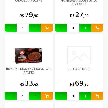
CHORIZO ANGUS KG
HAMB SADIA 360G BOVINO
C/PICANHA
79
27
R$
,90
R$
,90
HAMB PERDIGAO NA BRASA 540G
BIFE ANCHO KG
BOVINO
33
69
R$
,45
R$
,90