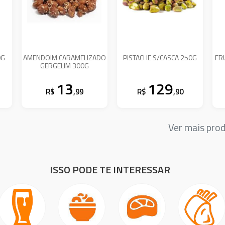
0G
AMENDOIM CARAMELIZADO
PISTACHE S/CASCA 250G
FR
GERGELIM 300G
13
129
R$
,99
R$
,90
Ver mais pro
ISSO PODE TE INTERESSAR