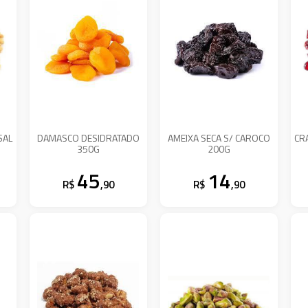
SAL
DAMASCO DESIDRATADO
AMEIXA SECA S/ CAROCO
CR
350G
200G
45
14
R$
,90
R$
,90