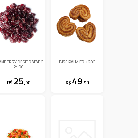
ANBERRY DESIDRATADO
BISC PALMIER 160G
250G
25
49
R$
,90
R$
,90