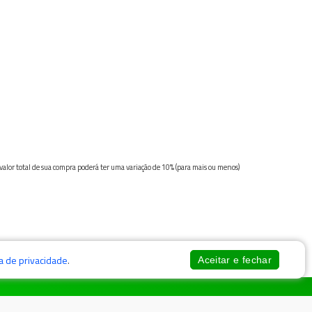
 valor total de sua compra poderá ter uma variação de 10% (para mais ou menos)
ca de privacidade
.
Aceitar e fechar