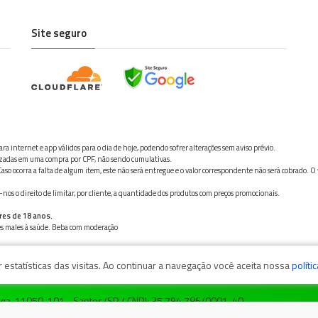
Site seguro
ra internet e app válidos para o dia de hoje, podendo sofrer alterações sem aviso prévio.
ilizadas em uma compra por CPF, não sendo cumulativas.
aso ocorra a falta de algum item, este não será entregue e o valor correspondente não será cobrado. O
os o direito de limitar, por cliente, a quantidade dos produtos com preços promocionais.
res de 18 anos.
ves males à saúde. Beba com moderação
estatísticas das visitas. Ao continuar a navegação você aceita nossa
políti
zaga, 11050-101 - Santos/SP / CNPJ: 35.794.786/0001-40