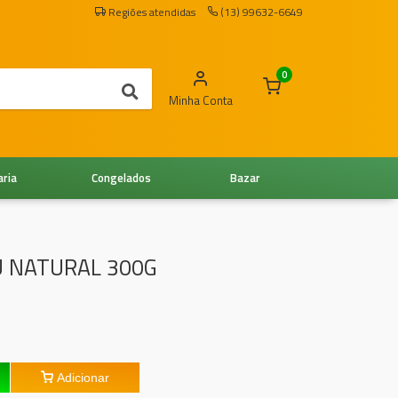
Regiões atendidas
(13) 99632-6649
0
Minha Conta
aria
Congelados
Bazar
U NATURAL 300G
Adicionar