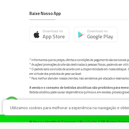
Baixe Nosso App
Download na
Download no
App Store
Google Play
* Informamos que os preços, ofertas e condições de pagamento são exclusivos pa
* As ações/promoções do site são destinadas à pessoas físicas, podendo ser ut
* O pedido será concluído de acordo com a disponibilidade em nosso estoque. C
em virtude dos produtos de peso variável.
* Para melhor atender nossos clientes, não vendemos por atacado e reservamo-n
A venda e o consumo de bebidas alcoólicas são proibidos para meno
Bebida alcoólica pode causar dependência química e, em excesso, provoca gra
Utilizamos cookies para melhorar a experiência na navegação e obter 
© Nosso Hortifruti Gonzaga / Rua Goiás 128, Bairro Gon