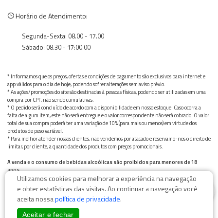
Horário de Atendimento:
Segunda-Sexta: 08.00 - 17.00
Sábado: 08.30 - 17:00:00
* Informamos que os preços, ofertas e condições de pagamento são exclusivos para internet e
app válidos para o dia de hoje, podendo sofrer alterações sem aviso prévio.
* As ações/promoções do site são destinadas à pessoas físicas, podendo ser utilizadas em uma
compra por CPF, não sendo cumulativas.
* O pedido será concluído de acordo com a disponibilidade em nosso estoque. Caso ocorra a
falta de algum item, este não será entregue e o valor correspondente não será cobrado. O valor
total de sua compra poderá ter uma variação de 10% (para mais ou menos) em virtude dos
produtos de peso variável.
* Para melhor atender nossos clientes, não vendemos por atacado e reservamo-nos o direito de
limitar, por cliente, a quantidade dos produtos com preços promocionais.
A venda e o consumo de bebidas alcoólicas são proibidos para menores de 18
anos.
Utilizamos cookies para melhorar a experiência na navegação
Bebida alcoólica pode causar dependência química e, em excesso, provoca graves males à saúde.
0
Beba com moderação
e obter estatísticas das visitas. Ao continuar a navegação você
aceita nossa
política de privacidade
.
Aceitar e fechar