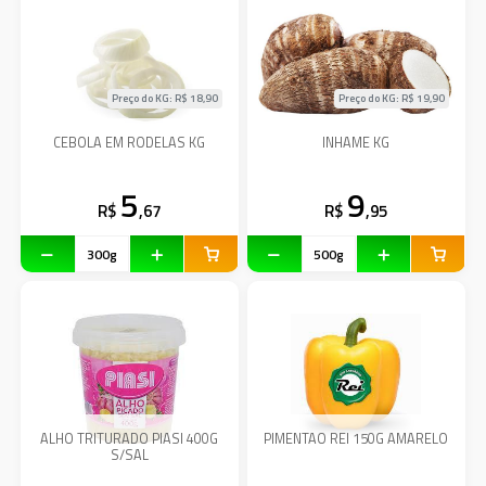
Preço do KG: R$
18,90
Preço do KG: R$
19,90
CEBOLA EM RODELAS KG
INHAME KG
5
9
R$
,67
R$
,95
ALHO TRITURADO PIASI 400G
PIMENTAO REI 150G AMARELO
S/SAL