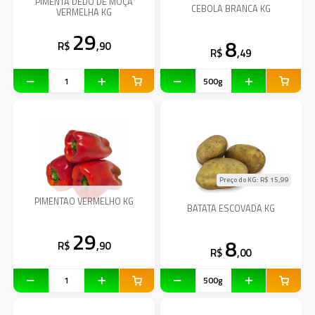
PIMENTA DEDO DE MOÇA
CEBOLA BRANCA KG
VERMELHA KG
29
8
R$
,90
R$
,49
Preço do KG: R$
15,99
PIMENTAO VERMELHO KG
BATATA ESCOVADA KG
29
8
R$
,90
R$
,00