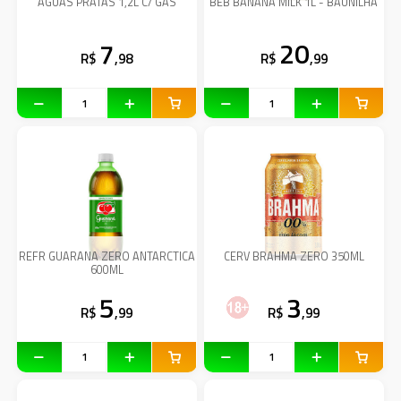
AGUAS PRATAS 1,2L C/ GAS
BEB BANANA MILK 1L - BAUNILHA
7
20
R$
,98
R$
,99
REFR GUARANA ZERO ANTARCTICA
CERV BRAHMA ZERO 350ML
600ML
5
3
R$
,99
R$
,99