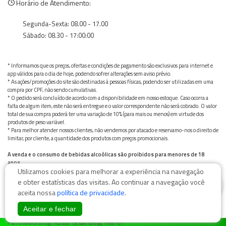
Horário de Atendimento:
Segunda-Sexta: 08.00 - 17.00
Sábado: 08.30 - 17:00:00
* Informamos que os preços, ofertas e condições de pagamento são exclusivos para internet e
app válidos para o dia de hoje, podendo sofrer alterações sem aviso prévio.
* As ações/promoções do site são destinadas à pessoas físicas, podendo ser utilizadas em uma
compra por CPF, não sendo cumulativas.
* O pedido será concluído de acordo com a disponibilidade em nosso estoque. Caso ocorra a
falta de algum item, este não será entregue e o valor correspondente não será cobrado. O valor
total de sua compra poderá ter uma variação de 10% (para mais ou menos) em virtude dos
produtos de peso variável.
* Para melhor atender nossos clientes, não vendemos por atacado e reservamo-nos o direito de
limitar, por cliente, a quantidade dos produtos com preços promocionais.
A venda e o consumo de bebidas alcoólicas são proibidos para menores de 18
anos.
Utilizamos cookies para melhorar a experiência na navegação
Bebida alcoólica pode causar dependência química e, em excesso, provoca graves males à saúde.
Beba com moderação
0
e obter estatísticas das visitas. Ao continuar a navegação você
aceita nossa
política de privacidade
.
Aceitar e fechar
© Nosso Hortifruti Gonzaga / Rua Goiás 128, Bairro Gonzaga, 11050-101 -