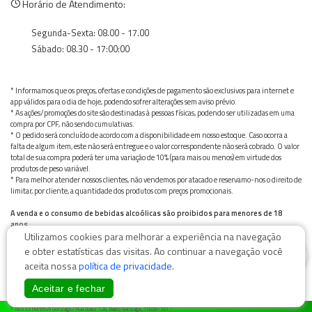
Horário de Atendimento:
Segunda-Sexta: 08.00 - 17.00
Sábado: 08.30 - 17:00:00
* Informamos que os preços, ofertas e condições de pagamento são exclusivos para internet e
app válidos para o dia de hoje, podendo sofrer alterações sem aviso prévio.
* As ações/promoções do site são destinadas à pessoas físicas, podendo ser utilizadas em uma
compra por CPF, não sendo cumulativas.
* O pedido será concluído de acordo com a disponibilidade em nosso estoque. Caso ocorra a
falta de algum item, este não será entregue e o valor correspondente não será cobrado. O valor
total de sua compra poderá ter uma variação de 10% (para mais ou menos) em virtude dos
produtos de peso variável.
* Para melhor atender nossos clientes, não vendemos por atacado e reservamo-nos o direito de
limitar, por cliente, a quantidade dos produtos com preços promocionais.
A venda e o consumo de bebidas alcoólicas são proibidos para menores de 18
anos.
Utilizamos cookies para melhorar a experiência na navegação
Bebida alcoólica pode causar dependência química e, em excesso, provoca graves males à saúde.
Beba com moderação
0
e obter estatísticas das visitas. Ao continuar a navegação você
aceita nossa
política de privacidade
.
Aceitar e fechar
© Nosso Hortifruti Gonzaga / Rua Goiás 128, Bairro Gonzaga, 11050-101 -