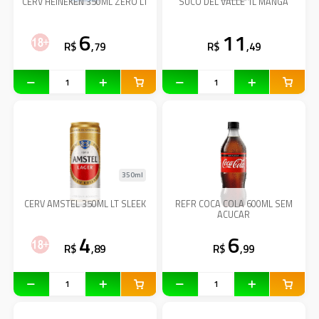
CERV HEINEKEN 350ML ZERO LT
SUCO DEL VALLE 1L MANGA
6
11
R$
,79
R$
,49
350ml
CERV AMSTEL 350ML LT SLEEK
REFR COCA COLA 600ML SEM
ACUCAR
4
6
R$
,89
R$
,99