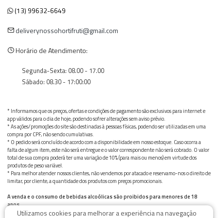
(13) 99632-6649
deliverynossohortifruti@gmail.com
Horário de Atendimento:
Segunda-Sexta: 08.00 - 17.00
Sábado: 08.30 - 17:00:00
* Informamos que os preços, ofertas e condições de pagamento são exclusivos para internet e
app válidos para o dia de hoje, podendo sofrer alterações sem aviso prévio.
* As ações/promoções do site são destinadas à pessoas físicas, podendo ser utilizadas em uma
compra por CPF, não sendo cumulativas.
* O pedido será concluído de acordo com a disponibilidade em nosso estoque. Caso ocorra a
falta de algum item, este não será entregue e o valor correspondente não será cobrado. O valor
total de sua compra poderá ter uma variação de 10% (para mais ou menos) em virtude dos
produtos de peso variável.
* Para melhor atender nossos clientes, não vendemos por atacado e reservamo-nos o direito de
limitar, por cliente, a quantidade dos produtos com preços promocionais.
A venda e o consumo de bebidas alcoólicas são proibidos para menores de 18
anos.
Utilizamos cookies para melhorar a experiência na navegação
Bebida alcoólica pode causar dependência química e, em excesso, provoca graves males à saúde.