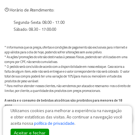
Horário de Atendimento:
Segunda-Sexta: 08.00 - 17.00
Sábado: 08.30 - 17:00:00
* Informamos que os preços, ofertas e condições de pagamento são exclusivos para internet e
app válidos para o dia de hoje, podendo sofrer alterações sem aviso prévio.
* As ações/promoções do site são destinadas à pessoas físicas, podendo ser utilizadas em uma
compra por CPF, não sendo cumulativas.
* O pedido será concluído de acordo com a disponibilidade em nosso estoque. Caso ocorra a
falta de algum item, este não será entregue e o valor correspondente não será cobrado. O valor
total de sua compra poderá ter uma variação de 10% (para mais ou menos) em virtude dos
produtos de peso variável.
* Para melhor atender nossos clientes, não vendemos por atacado e reservamo-nos o direito de
limitar, por cliente, a quantidade dos produtos com preços promocionais.
A venda e o consumo de bebidas alcoólicas são proibidos para menores de 18
anos.
Utilizamos cookies para melhorar a experiência na navegação
Bebida alcoólica pode causar dependência química e, em excesso, provoca graves males à saúde.
0
Beba com moderação
e obter estatísticas das visitas. Ao continuar a navegação você
aceita nossa
política de privacidade
.
Aceitar e fechar