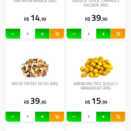
UVA PASSA BRANCA 200G
AVELA S/ CASCA TORRADA E
SALGADA 300G
14
39
R$
,99
R$
,90
MIX DE FRUTAS SECAS 300G
AMENDOIM CROC QUEIJO C/
MANJERICAO 300G
39
15
R$
,90
R$
,99