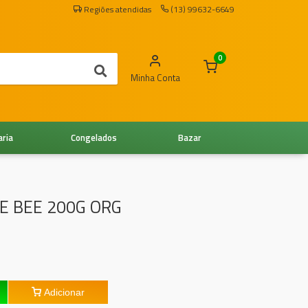
Regiões atendidas
(13) 99632-6649
0
Minha Conta
aria
Congelados
Bazar
E BEE 200G ORG
Adicionar