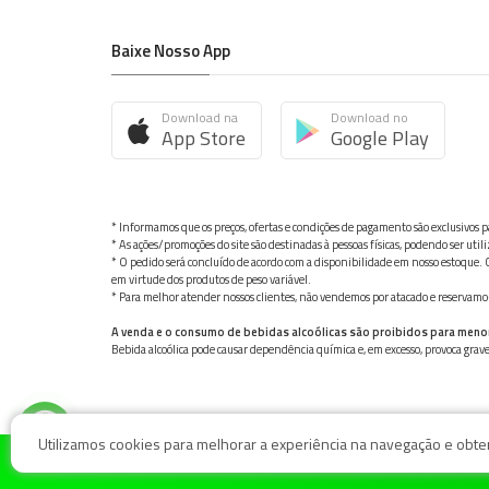
Baixe Nosso App
Download na
Download no
App Store
Google Play
* Informamos que os preços, ofertas e condições de pagamento são exclusivos pa
* As ações/promoções do site são destinadas à pessoas físicas, podendo ser ut
* O pedido será concluído de acordo com a disponibilidade em nosso estoque. C
em virtude dos produtos de peso variável.
* Para melhor atender nossos clientes, não vendemos por atacado e reservamo-n
A venda e o consumo de bebidas alcoólicas são proibidos para meno
Bebida alcoólica pode causar dependência química e, em excesso, provoca gra
Utilizamos cookies para melhorar a experiência na navegação e obter 
© Nosso Hortifruti Gonzaga / Rua Goiás 128, Bairro Gon