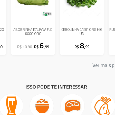
/20
ABOBRINHA ITALIANA FLD
CEBOLINHA CAISP ORG HIG
RU
600G ORG
UN
6
8
90
R$ 10,90
R$
,99
R$
,99
Ver mais 
ISSO PODE TE INTERESSAR