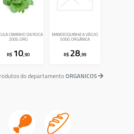
CULA CAMINHO DA ROCA
MANDIOQUINHA A VÁCUO
200G ORG
500G ORGÂNICA
10
28
R$
,90
R$
,99
produtos do departamento
ORGANICOS