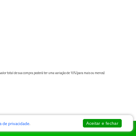
 valor total de sua compra poderá ter uma variação de 10% (para mais ou menos)
ca de privacidade
.
Aceitar e fechar