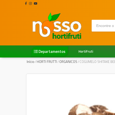
Departamentos
HortiFruti
Início
/
HORTI FRUTTI
/
ORGANICOS
/
COGUMELO SHITAKE BE