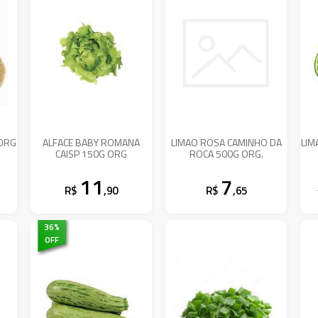
 ORG
ALFACE BABY ROMANA
LIMAO ROSA CAMINHO DA
LIM
CAISP 150G ORG
ROCA 500G ORG.
11
7
R$
,90
R$
,65
36
%
OFF