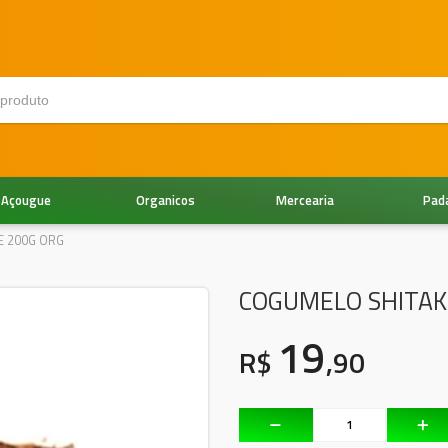
Açougue
Organicos
Mercearia
Pad
E 200G ORG
COGUMELO SHITAK
19
R$
,90