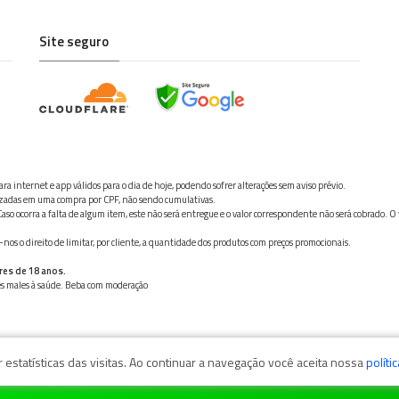
Site seguro
ra internet e app válidos para o dia de hoje, podendo sofrer alterações sem aviso prévio.
ilizadas em uma compra por CPF, não sendo cumulativas.
aso ocorra a falta de algum item, este não será entregue e o valor correspondente não será cobrado. O
os o direito de limitar, por cliente, a quantidade dos produtos com preços promocionais.
res de 18 anos.
ves males à saúde. Beba com moderação
estatísticas das visitas. Ao continuar a navegação você aceita nossa
políti
zaga, 11050-101 - Santos/SP / CNPJ: 35.794.786/0001-40