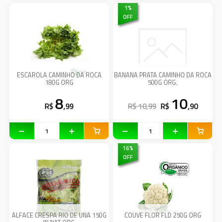
1
%
OFF
ESCAROLA CAMINHO DA ROCA
BANANA PRATA CAMINHO DA ROCA
180G ORG
500G ORG.
8
10
R$
,99
R$ 10,99
R$
,90
16
%
OFF
ALFACE CRESPA RIO DE UNA 150G
COUVE FLOR FLD 250G ORG