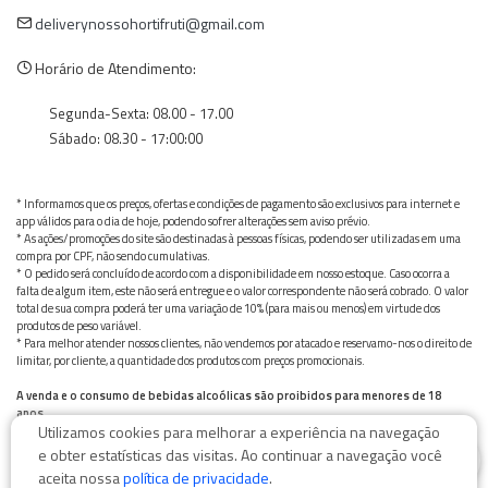
deliverynossohortifruti@gmail.com
Horário de Atendimento:
Segunda-Sexta: 08.00 - 17.00
Sábado: 08.30 - 17:00:00
* Informamos que os preços, ofertas e condições de pagamento são exclusivos para internet e
app válidos para o dia de hoje, podendo sofrer alterações sem aviso prévio.
* As ações/promoções do site são destinadas à pessoas físicas, podendo ser utilizadas em uma
compra por CPF, não sendo cumulativas.
* O pedido será concluído de acordo com a disponibilidade em nosso estoque. Caso ocorra a
falta de algum item, este não será entregue e o valor correspondente não será cobrado. O valor
total de sua compra poderá ter uma variação de 10% (para mais ou menos) em virtude dos
produtos de peso variável.
* Para melhor atender nossos clientes, não vendemos por atacado e reservamo-nos o direito de
limitar, por cliente, a quantidade dos produtos com preços promocionais.
A venda e o consumo de bebidas alcoólicas são proibidos para menores de 18
anos.
Utilizamos cookies para melhorar a experiência na navegação
Bebida alcoólica pode causar dependência química e, em excesso, provoca graves males à saúde.
0
Beba com moderação
e obter estatísticas das visitas. Ao continuar a navegação você
aceita nossa
política de privacidade
.