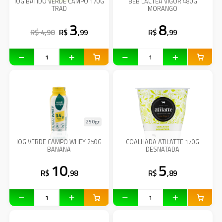
IOG BATIDO VERDE CAMPO 170G
BEB LACTEA VIGOR 480G
TRAD
MORANGO
3
8
R$ 4,90
R$
,99
R$
,99
250gr
IOG VERDE CAMPO WHEY 250G
COALHADA ATILATTE 170G
BANANA
DESNATADA
10
5
R$
,98
R$
,89