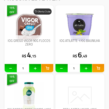
19
%
OFF
Oferta Clube
IOG GREGO VIGOR 90G FLOCOS
IOG ATILATTE 170G BAUNILHA
ZERO
4
6
R$
,15
R$
,49
19
%
OFF