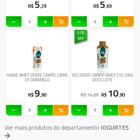
5
5
R$
,29
R$
,69
27
%
OFF
SHAKE WHEY VERDE CAMPO 250ML
IOG VERDE CAMPO WHEY 21G 250G
CX CARAMELO
DOCE LEITE
9
10
R$
,90
R$ 14,89
R$
,90
Ver mais produtos do departamento
IOGURTES