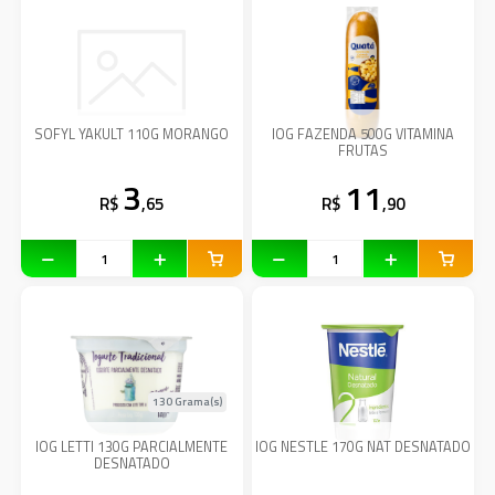
SOFYL YAKULT 110G MORANGO
IOG FAZENDA 500G VITAMINA
FRUTAS
3
11
R$
,65
R$
,90
130 Grama(s)
IOG LETTI 130G PARCIALMENTE
IOG NESTLE 170G NAT DESNATADO
DESNATADO