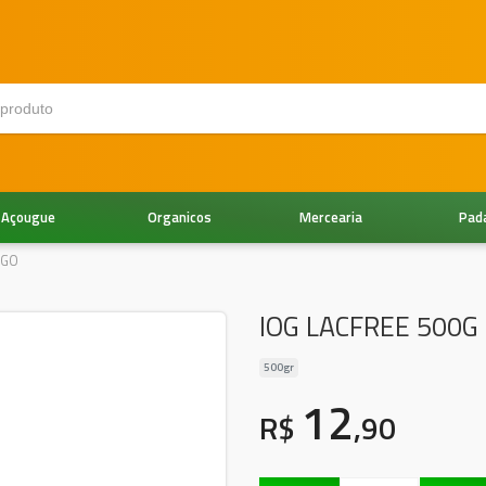
Açougue
Organicos
Mercearia
Pad
NGO
IOG LACFREE 500
500gr
12
R$
,90