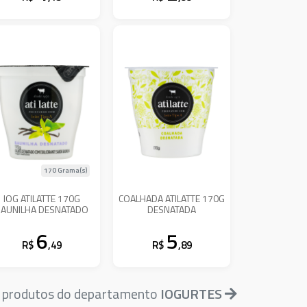
170 Grama(s)
IOG ATILATTE 170G
COALHADA ATILATTE 170G
AUNILHA DESNATADO
DESNATADA
6
5
R$
,49
R$
,89
s produtos do departamento
IOGURTES