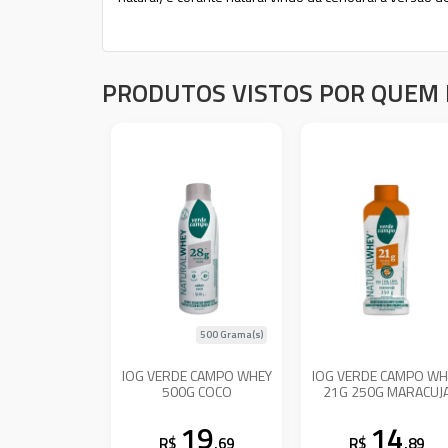
PRODUTOS VISTOS POR QUEM 
500 Grama(s)
IOG VERDE CAMPO WHEY
IOG VERDE CAMPO WH
500G COCO
21G 250G MARACUJ
19
14
R$
,69
R$
,89