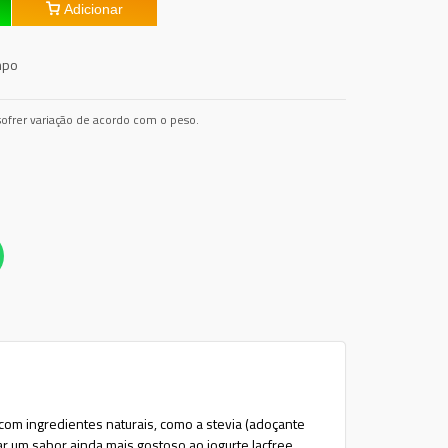
Adicionar
mpo
ofrer variação de acordo com o peso.
 com ingredientes naturais, como a stevia (adoçante
ar um sabor ainda mais gostoso ao iogurte lacfree.