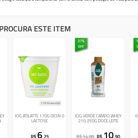
PROCURA ESTE ITEM
27
%
OFF
170 Grama(s)
EY
IOG ATILATTE 170G DESN 0
IOG VERDE CAMPO WHEY
I
A
LACTOSE
21G 250G DOCE LEITE
6
10
R$
,25
R$ 14,89
R$
,90