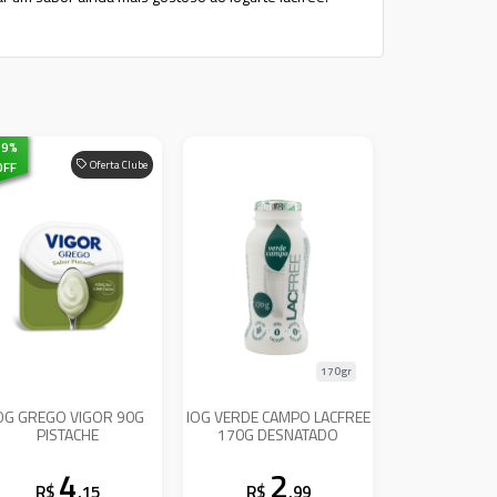
19
%
OFF
Oferta Clube
170gr
OG GREGO VIGOR 90G
IOG VERDE CAMPO LACFREE
PISTACHE
170G DESNATADO
4
2
R$
,15
R$
,99