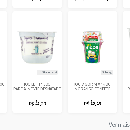
130 Grama(s)
0.14 kg
40G
IOG LETTI 130G
IOG VIGOR MIX 140G
PARCIALMENTE DESNATADO
MORANGO CONFETE
B
5
6
R$
,29
R$
,49
Ver mai