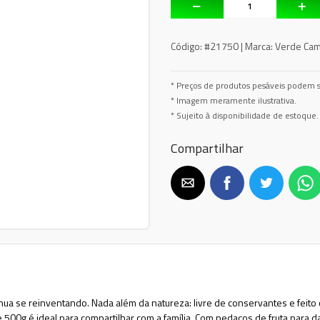
Código:
#21750 |
Marca:
Verde Ca
* Preços de produtos pesáveis podem s
* Imagem meramente ilustrativa.
* Sujeito à disponibilidade de estoque.
Compartilhar
tinua se reinventando. Nada além da natureza: livre de conservantes e feito
e 500g é ideal para compartilhar com a família. Com pedaços de fruta para d