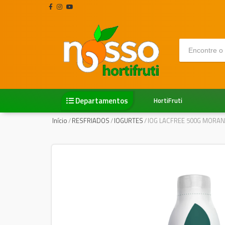
Departamentos
HortiFruti
Início
/
RESFRIADOS
/
IOGURTES
/
IOG LACFREE 500G MORA