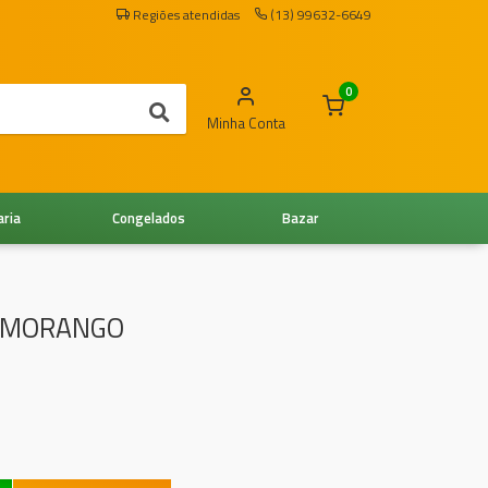
Regiões atendidas
(13) 99632-6649
0
Minha Conta
aria
Congelados
Bazar
G MORANGO