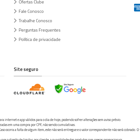
Ofertas Clube
Fale Conosco
Trabalhe Conosco
Perguntas Frequentes
Política de privacidade
Site seguro
ra internet e app válidos para o dia de hoje, podendo sofrer alterações sem aviso prévio.
ilizadas em uma compra por CPF, não sendo cumulativas.
aso ocorra a falta de algum item, este não será entregue e o valor correspondente não será cobrado. O
os o direito de limitar, por cliente, a quantidade dos produtos com preços promocionais.