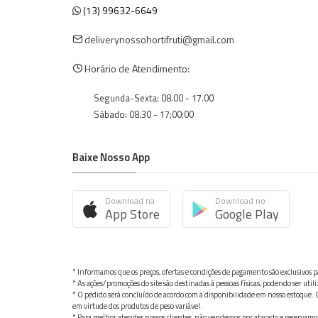
(13) 99632-6649
deliverynossohortifruti@gmail.com
Horário de Atendimento:
Segunda-Sexta: 08.00 - 17.00
Sábado: 08.30 - 17:00:00
Baixe Nosso App
Download na
Download no
App Store
Google Play
* Informamos que os preços, ofertas e condições de pagamento são exclusivos pa
* As ações/promoções do site são destinadas à pessoas físicas, podendo ser ut
* O pedido será concluído de acordo com a disponibilidade em nosso estoque. C
em virtude dos produtos de peso variável.
* Para melhor atender nossos clientes, não vendemos por atacado e reservamo-n