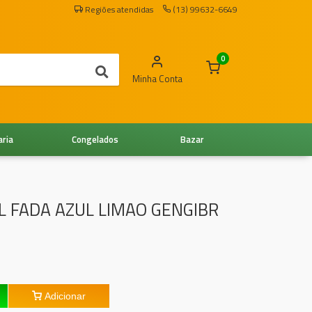
Regiões atendidas
(13) 99632-6649
0
Minha Conta
aria
Congelados
Bazar
L FADA AZUL LIMAO GENGIBR
Adicionar