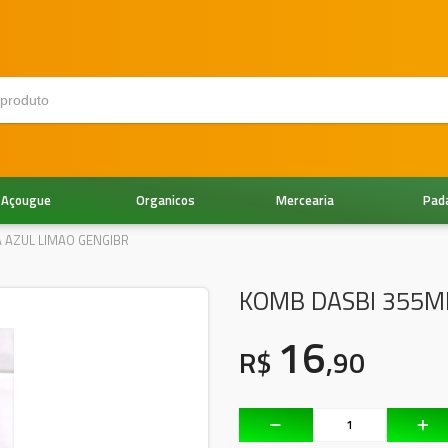
Açougue
Organicos
Mercearia
Pad
 AZUL LIMAO GENGIBR
KOMB DASBI 355M
16
R$
,90