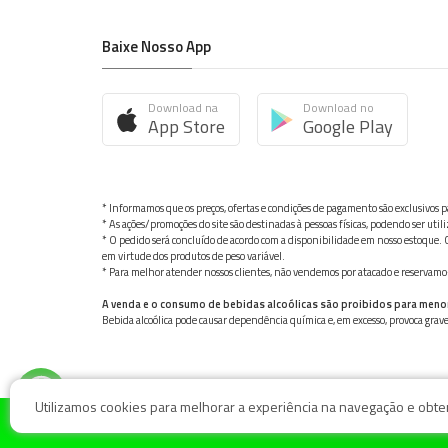
Baixe Nosso App
Download na
Download no
App Store
Google Play
* Informamos que os preços, ofertas e condições de pagamento são exclusivos pa
* As ações/promoções do site são destinadas à pessoas físicas, podendo ser ut
* O pedido será concluído de acordo com a disponibilidade em nosso estoque. C
em virtude dos produtos de peso variável.
* Para melhor atender nossos clientes, não vendemos por atacado e reservamo-n
A venda e o consumo de bebidas alcoólicas são proibidos para meno
Bebida alcoólica pode causar dependência química e, em excesso, provoca gra
Utilizamos cookies para melhorar a experiência na navegação e obter 
© Nosso Hortifruti Gonzaga / Rua Goiás 128, Bairro Gon