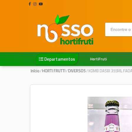
Departamentos
HortiFruti
Início
/
HORTI FRUTTI
/
DIVERSOS
/
KOMB DASBI 355ML FADA