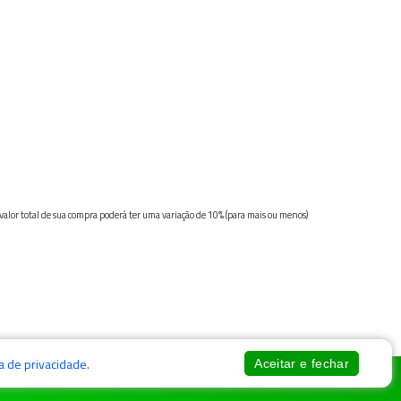
 valor total de sua compra poderá ter uma variação de 10% (para mais ou menos)
ca de privacidade
.
Aceitar e fechar