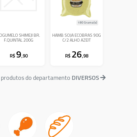
180 Grama(s)
OGUMELO SHIMEJI BR.
HAMB SOJA ECOBRAS 90G
F.QUINTAL 200G
C/2 ALHO AZEIT
9
26
R$
,90
R$
,98
s produtos do departamento
DIVERSOS