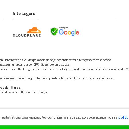
Site seguro
ra internet e app válidos para o dia de hoje, podendo sofrer alterações sem aviso prévio.
ilizadas em uma compra por CPF, não sendo cumulativas.
aso ocorra a falta de algum item, este não será entregue e o valor correspondente não será cobrado. O
os o direito de limitar, por cliente, a quantidade dos produtos com preços promocionais.
res de 18 anos.
ves males à saúde. Beba com moderação
estatísticas das visitas. Ao continuar a navegação você aceita nossa
políti
zaga, 11050-101 - Santos/SP / CNPJ: 35.794.786/0001-40