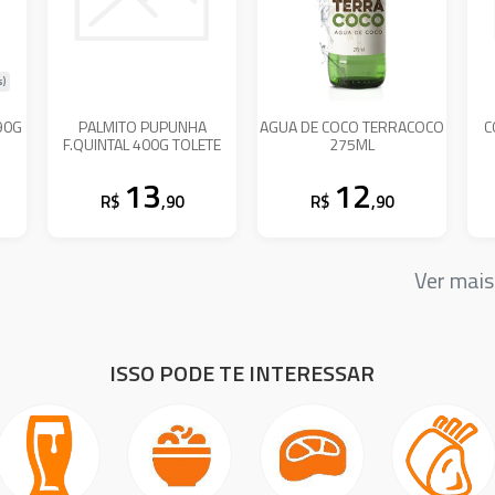
s)
90G
PALMITO PUPUNHA
AGUA DE COCO TERRACOCO
C
F.QUINTAL 400G TOLETE
275ML
13
12
R$
,90
R$
,90
Ver mai
ISSO PODE TE INTERESSAR