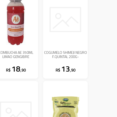
KOMBUCHA AE 350ML
COGUMELO SHIMEJI NEGRO
LIMAO GENGIBRE
F.QUINTAL 200G-
18
13
R$
,90
R$
,90