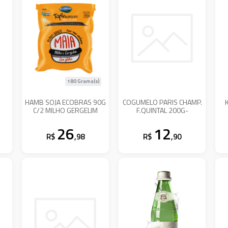
180 Grama(s)
HAMB SOJA ECOBRAS 90G
COGUMELO PARIS CHAMP.
C/2 MILHO GERGELIM
F.QUINTAL 200G-
26
12
R$
,98
R$
,90