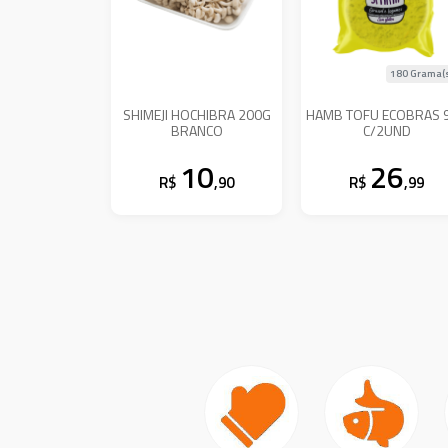
180 Grama(
SHIMEJI HOCHIBRA 200G
HAMB TOFU ECOBRAS 
BRANCO
C/2UND
10
26
R$
,90
R$
,99