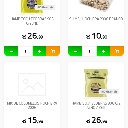
180 Grama(s)
HAMB TOFU ECOBRAS 90G
SHIMEJI HOCHIBRA 200G BRANCO
C/2UND
26
10
R$
,99
R$
,90
180 Grama(s)
MIX DE COGUMELOS HOCHIBRA
HAMB SOJA ECOBRAS 90G C/2
200G
ALHO AZEIT
15
26
R$
,98
R$
,98