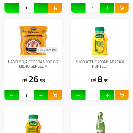
180 Grama(s)
HAMB SOJA ECOBRAS 90G C/2
SUCO ATELIE 280ML ABACAXI
MILHO GERGELIM
HORTELA
26
8
R$
,98
R$
,99