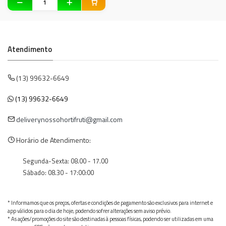
Atendimento
(13) 99632-6649
(13) 99632-6649
deliverynossohortifruti@gmail.com
Horário de Atendimento:
Segunda-Sexta: 08.00 - 17.00
Sábado: 08.30 - 17:00:00
* Informamos que os preços, ofertas e condições de pagamento são exclusivos para internet e
app válidos para o dia de hoje, podendo sofrer alterações sem aviso prévio.
* As ações/promoções do site são destinadas à pessoas físicas, podendo ser utilizadas em uma