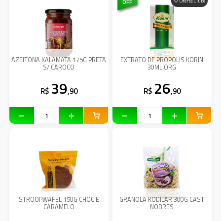
OFF
Oferta Clube
AZEITONA KALAMATA 175G PRETA
EXTRATO DE PROPOLIS KORIN
S/ CAROCO
30ML ORG
39
26
R$
,90
R$
,90
STROOPWAFEL 150G CHOC E
GRANOLA KODILAR 300G CAST
CARAMELO
NOBRES