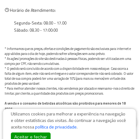
Horário de Atendimento:
Segunda-Sexta: 08.00 - 17.00
Sábado: 08.30 - 17:00:00
* Informamos que os preços, ofertas e condições de pagamento são exclusivos para internet e
app válidos para o dia de hoje, podendo sofrer alterações sem aviso prévio.
* As ações/promoções do site são destinadas à pessoas físicas, podendo ser utilizadas em uma
compra por CPF, não sendo cumulativas.
* O pedido será concluído de acordo com a disponibilidade em nosso estoque. Caso ocorra a
falta de algum item, este não será entregue e o valor correspondente não será cobrado. O valor
total de sua compra poderá ter uma variação de 10% (para mais ou menos) em virtude dos
produtos de peso variável.
* Para melhor atender nossos clientes, não vendemos por atacado e reservamo-nos o direito de
limitar, por cliente, a quantidade dos produtos com preços promocionais.
A venda e o consumo de bebidas alcoólicas são proibidos para menores de 18
anos.
Utilizamos cookies para melhorar a experiência na navegação
Bebida alcoólica pode causar dependência química e, em excesso, provoca graves males à saúde.
0
Beba com moderação
e obter estatísticas das visitas. Ao continuar a navegação você
aceita nossa
política de privacidade
.
Aceitar e fechar