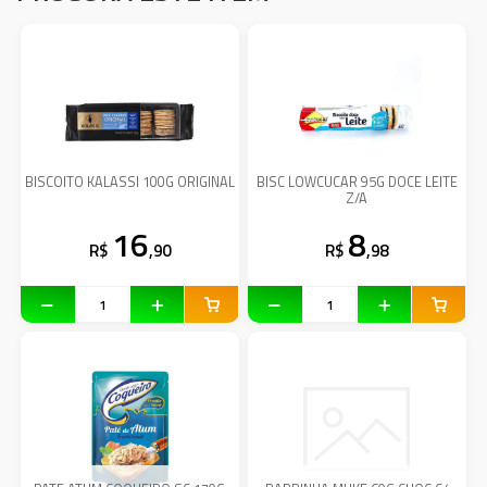
BISCOITO KALASSI 100G ORIGINAL
BISC LOWCUCAR 95G DOCE LEITE
Z/A
16
8
R$
,90
R$
,98