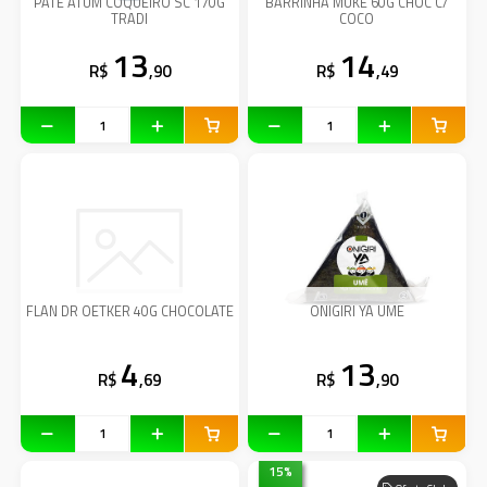
PATE ATUM COQUEIRO SC 170G
BARRINHA MUKE 60G CHOC C/
TRADI
COCO
13
14
R$
,90
R$
,49
FLAN DR OETKER 40G CHOCOLATE
ONIGIRI YA UME
4
13
R$
,69
R$
,90
15
%