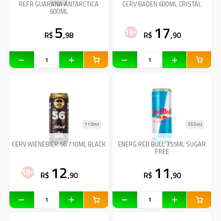
REFR GUARANA ANTARCTICA
CERV BADEN 600ML CRISTAL
600ML
5
17
R$
,98
R$
,90
710ml
355ml
CERV WIENEBIER 56 710ML BLACK
ENERG RED BULL 355ML SUGAR
FREE
12
11
R$
,90
R$
,90