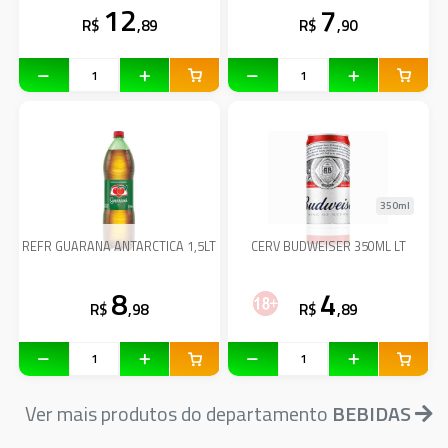
12
7
R$
,89
R$
,90
350ml
REFR GUARANA ANTARCTICA 1,5LT
CERV BUDWEISER 350ML LT
8
4
R$
,98
R$
,89
Ver mais produtos do departamento
BEBIDAS