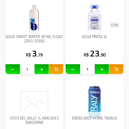
5.0 lt
AGUA SMART WATER 591ML S/GAS
AGUA PRATA 5L
ZERO SODIO
3
23
R$
,79
R$
,90
SUCO DEL VALLE 1L ABACAXI E
ENERG BALY 473ML TADALA
TANGERINA