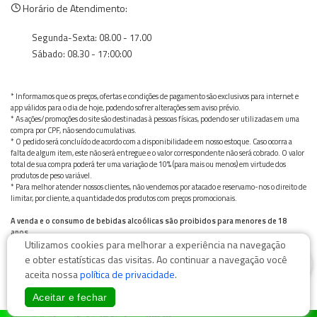
Horário de Atendimento:
Segunda-Sexta: 08.00 - 17.00
Sábado: 08.30 - 17:00:00
* Informamos que os preços, ofertas e condições de pagamento são exclusivos para internet e
app válidos para o dia de hoje, podendo sofrer alterações sem aviso prévio.
* As ações/promoções do site são destinadas à pessoas físicas, podendo ser utilizadas em uma
compra por CPF, não sendo cumulativas.
* O pedido será concluído de acordo com a disponibilidade em nosso estoque. Caso ocorra a
falta de algum item, este não será entregue e o valor correspondente não será cobrado. O valor
total de sua compra poderá ter uma variação de 10% (para mais ou menos) em virtude dos
produtos de peso variável.
* Para melhor atender nossos clientes, não vendemos por atacado e reservamo-nos o direito de
limitar, por cliente, a quantidade dos produtos com preços promocionais.
A venda e o consumo de bebidas alcoólicas são proibidos para menores de 18
anos.
Utilizamos cookies para melhorar a experiência na navegação
Bebida alcoólica pode causar dependência química e, em excesso, provoca graves males à saúde.
Beba com moderação
0
e obter estatísticas das visitas. Ao continuar a navegação você
aceita nossa
política de privacidade
.
Aceitar e fechar