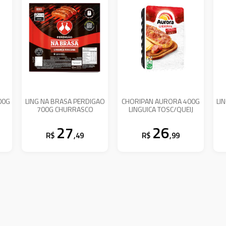
00G
LING NA BRASA PERDIGAO
CHORIPAN AURORA 400G
LI
700G CHURRASCO
LINGUICA TOSC/QUEIJ
27
26
R$
,49
R$
,99