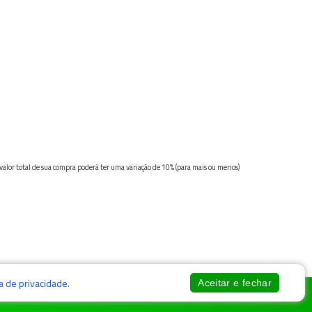
 valor total de sua compra poderá ter uma variação de 10% (para mais ou menos)
ca de privacidade
.
Aceitar e fechar