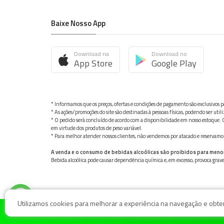
Baixe Nosso App
Download na
Download no
App Store
Google Play
* Informamos que os preços, ofertas e condições de pagamento são exclusivos pa
* As ações/promoções do site são destinadas à pessoas físicas, podendo ser ut
* O pedido será concluído de acordo com a disponibilidade em nosso estoque. C
em virtude dos produtos de peso variável.
* Para melhor atender nossos clientes, não vendemos por atacado e reservamo-n
A venda e o consumo de bebidas alcoólicas são proibidos para meno
Bebida alcoólica pode causar dependência química e, em excesso, provoca gra
Utilizamos cookies para melhorar a experiência na navegação e obter 
© Nosso Hortifruti Gonzaga / Rua Goiás 128, Bairro Gon