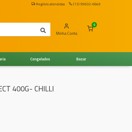
Regiões atendidas
(13) 99632-6649
0
Minha Conta
aria
Congelados
Bazar
ECT 400G- CHILLI