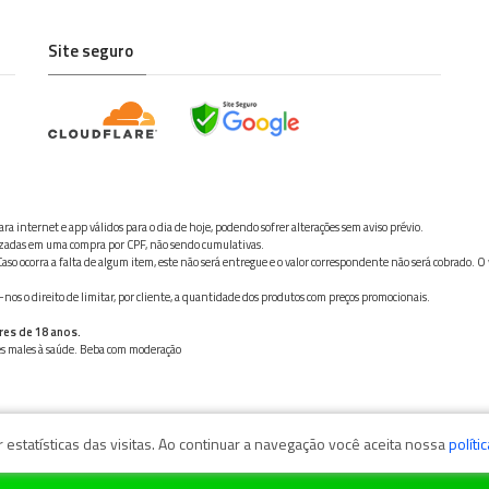
Site seguro
ra internet e app válidos para o dia de hoje, podendo sofrer alterações sem aviso prévio.
ilizadas em uma compra por CPF, não sendo cumulativas.
aso ocorra a falta de algum item, este não será entregue e o valor correspondente não será cobrado. O
os o direito de limitar, por cliente, a quantidade dos produtos com preços promocionais.
res de 18 anos.
ves males à saúde. Beba com moderação
estatísticas das visitas. Ao continuar a navegação você aceita nossa
políti
zaga, 11050-101 - Santos/SP / CNPJ: 35.794.786/0001-40