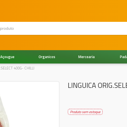
Açougue
Organicos
Mercearia
Pad
.SELECT 400G- CHILLI
LINGUICA ORIG.SEL
Produto sem estoque