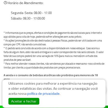
Horário de Atendimento:
Segunda-Sexta: 08.00 - 17.00
Sábado: 08.30 - 17:00:00
* Informamos que os preços, ofertas e condições de pagamento são exclusivos para internet e
app válidos para o dia de hoje, podendo sofrer alterações sem aviso prévio.
* As ações/promoções do site são destinadas à pessoas físicas, podendo ser utilizadas em uma
compra por CPF, não sendo cumulativas.
* O pedido será concluído de acordo com a disponibilidade em nosso estoque. Caso ocorra a
falta de algum item, este não será entregue e o valor correspondente não será cobrado. O valor
total de sua compra poderá ter uma variação de 10% (para mais ou menos) em virtude dos
produtos de peso variável.
* Para melhor atender nossos clientes, não vendemos por atacado e reservamo-nos o direito de
limitar, por cliente, a quantidade dos produtos com preços promocionais.
A venda e o consumo de bebidas alcoólicas são proibidos para menores de 18
anos.
Utilizamos cookies para melhorar a experiência na navegação
Bebida alcoólica pode causar dependência química e, em excesso, provoca graves males à saúde.
Beba com moderação
0
e obter estatísticas das visitas. Ao continuar a navegação você
aceita nossa
política de privacidade
.
Aceitar e fechar