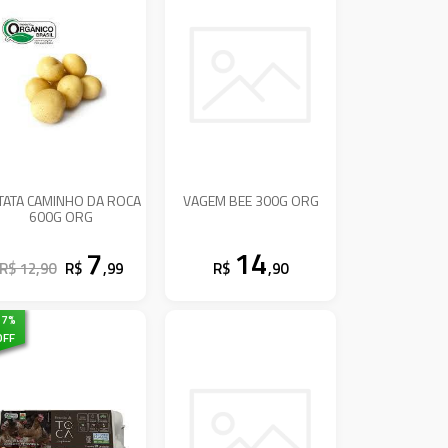
TATA CAMINHO DA ROCA
VAGEM BEE 300G ORG
600G ORG
7
14
R$ 12,90
R$
,99
R$
,90
17
%
OFF