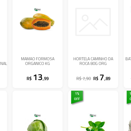
MAMAO FORMOSA
HORTELA CAMINHO DA
BA
ONAL
ORGANICO KG
ROCA 80G ORG
13
7
R$
,99
R$ 7,90
R$
,89
1
%
OFF