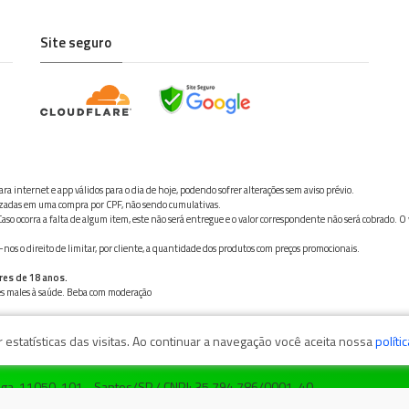
Site seguro
ra internet e app válidos para o dia de hoje, podendo sofrer alterações sem aviso prévio.
ilizadas em uma compra por CPF, não sendo cumulativas.
aso ocorra a falta de algum item, este não será entregue e o valor correspondente não será cobrado. O
os o direito de limitar, por cliente, a quantidade dos produtos com preços promocionais.
res de 18 anos.
ves males à saúde. Beba com moderação
estatísticas das visitas. Ao continuar a navegação você aceita nossa
políti
zaga, 11050-101 - Santos/SP / CNPJ: 35.794.786/0001-40