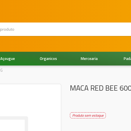
Açougue
Organicos
Mercearia
Pad
RG
MACA RED BEE 60
Produto sem estoque