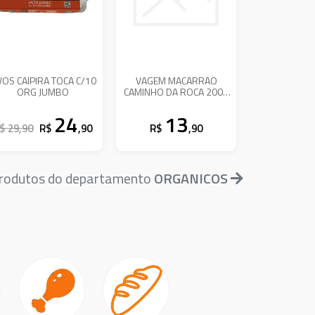
OS CAIPIRA TOCA C/10
VAGEM MACARRAO
ORG JUMBO
CAMINHO DA ROCA 200G
ORG
24
13
$ 29,90
R$
,90
R$
,90
produtos do departamento
ORGANICOS