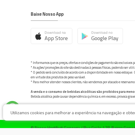
Baixe Nosso App
Download na
Download no
App Store
Google Play
* Informamos que os preços, ofertas e condições de pagamento são exclusivos pa
* As ações/promoções do site são destinadas à pessoas físicas, podendo ser ut
* O pedido será concluído de acordo com a disponibilidade em nosso estoque. C
em virtude dos produtos de peso variável.
* Para melhor atender nossos clientes, não vendemos por atacado e reservamo-n
A venda e o consumo de bebidas alcoólicas são proibidos para meno
Bebida alcoólica pode causar dependência química e, em excesso, provoca gra
Utilizamos cookies para melhorar a experiência na navegação e obter 
© Nosso Hortifruti Gonzaga / Rua Goiás 128, Bairro Gon