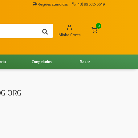
Regiões atendidas
(13) 99632-6649
0
Minha Conta
aria
Congelados
Bazar
0G ORG