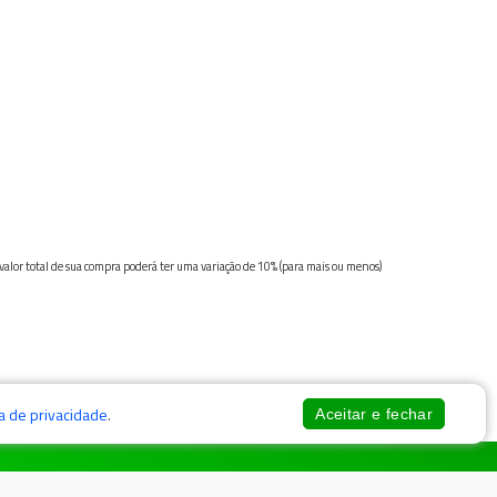
 valor total de sua compra poderá ter uma variação de 10% (para mais ou menos)
ca de privacidade
.
Aceitar e fechar