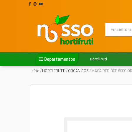
Departamentos
HortiFruti
Início
/
HORTI FRUTTI
/
ORGANICOS
/
MACA RED BEE 600G O