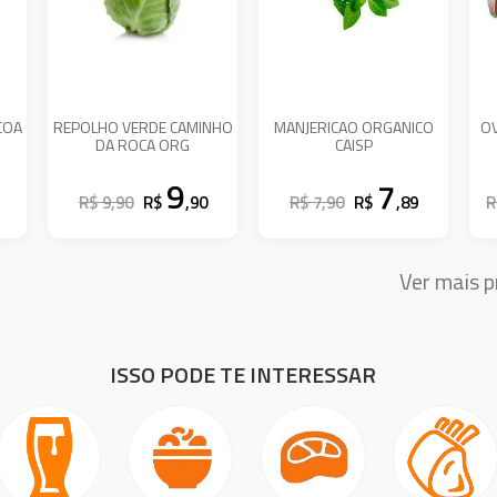
COA
REPOLHO VERDE CAMINHO
MANJERICAO ORGANICO
OV
DA ROCA ORG
CAISP
9
7
R$ 9,90
R$
,90
R$ 7,90
R$
,89
R
Ver mais 
ISSO PODE TE INTERESSAR