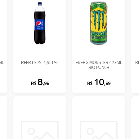
ML
REFR PEPSI 1,5L PET
ENERG MONSTER 473ML
R
RIO PUNCH
8
10
R$
,98
R$
,89