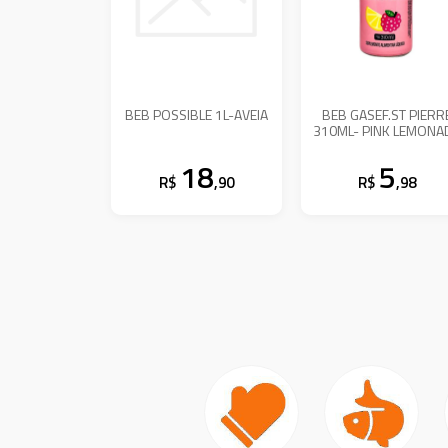
BEB POSSIBLE 1L-AVEIA
BEB GASEF.ST PIERR
310ML- PINK LEMONA
18
5
R$
,90
R$
,98