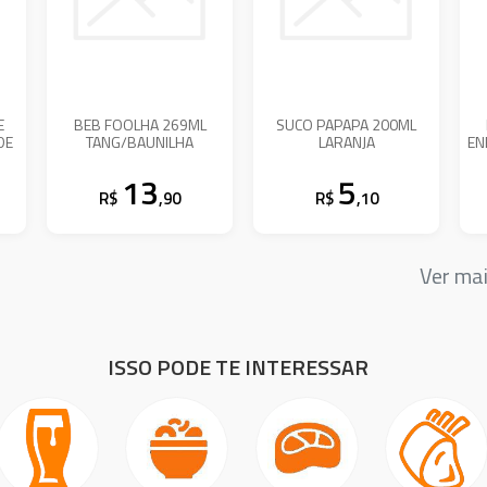
E
BEB FOOLHA 269ML
SUCO PAPAPA 200ML
DE
TANG/BAUNILHA
LARANJA
EN
13
5
R$
,90
R$
,10
Ver ma
ISSO PODE TE INTERESSAR