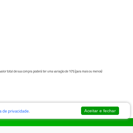
 valor total de sua compra poderá ter uma variação de 10% (para mais ou menos)
ca de privacidade
.
Aceitar e fechar