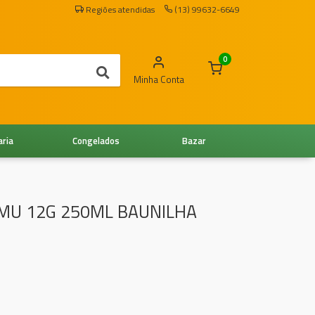
Regiões atendidas
(13) 99632-6649
0
Minha Conta
aria
Congelados
Bazar
MU 12G 250ML BAUNILHA