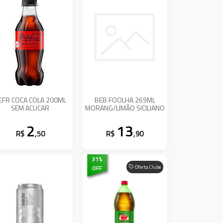
EFR COCA COLA 200ML
BEB FOOLHA 269ML
SEM ACUCAR
MORANG/LIMÃO SICILIANO
2
13
R$
,50
R$
,90
31
%
OFF
Oferta Clube