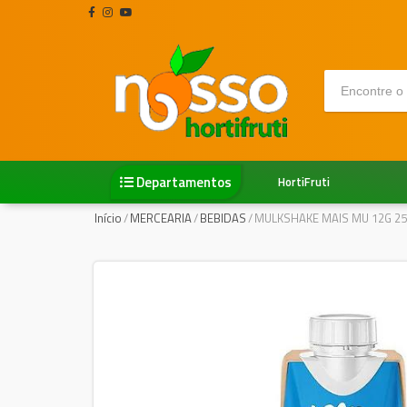
Departamentos
HortiFruti
Início
/
MERCEARIA
/
BEBIDAS
/
MULKSHAKE MAIS MU 12G 2