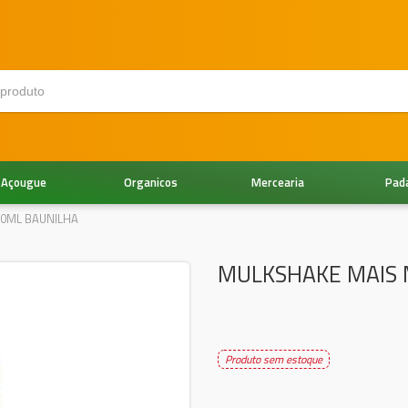
Açougue
Organicos
Mercearia
Pad
50ML BAUNILHA
MULKSHAKE MAIS 
Produto sem estoque