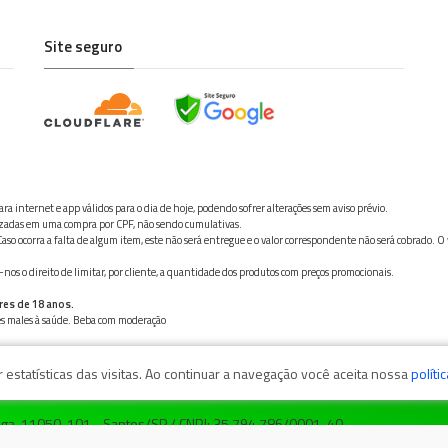
Site seguro
ra internet e app válidos para o dia de hoje, podendo sofrer alterações sem aviso prévio.
ilizadas em uma compra por CPF, não sendo cumulativas.
aso ocorra a falta de algum item, este não será entregue e o valor correspondente não será cobrado. O
os o direito de limitar, por cliente, a quantidade dos produtos com preços promocionais.
res de 18 anos.
ves males à saúde. Beba com moderação
estatísticas das visitas. Ao continuar a navegação você aceita nossa
políti
zaga, 11050-101 - Santos/SP / CNPJ: 35.794.786/0001-40