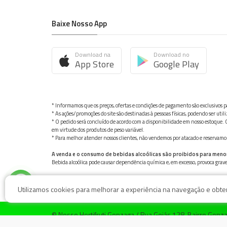
Baixe Nosso App
Download na
Download no
App Store
Google Play
* Informamos que os preços, ofertas e condições de pagamento são exclusivos pa
* As ações/promoções do site são destinadas à pessoas físicas, podendo ser ut
* O pedido será concluído de acordo com a disponibilidade em nosso estoque. C
em virtude dos produtos de peso variável.
* Para melhor atender nossos clientes, não vendemos por atacado e reservamo-n
A venda e o consumo de bebidas alcoólicas são proibidos para meno
Bebida alcoólica pode causar dependência química e, em excesso, provoca gra
Utilizamos cookies para melhorar a experiência na navegação e obter 
© Nosso Hortifruti Gonzaga / Rua Goiás 128, Bairro Gon