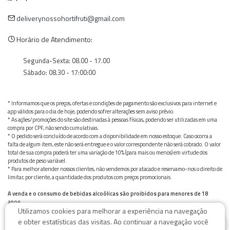
deliverynossohortifruti@gmail.com
Horário de Atendimento:
Segunda-Sexta: 08.00 - 17.00
Sábado: 08.30 - 17:00:00
* Informamos que os preços, ofertas e condições de pagamento são exclusivos para internet e
app válidos para o dia de hoje, podendo sofrer alterações sem aviso prévio.
* As ações/promoções do site são destinadas à pessoas físicas, podendo ser utilizadas em uma
compra por CPF, não sendo cumulativas.
* O pedido será concluído de acordo com a disponibilidade em nosso estoque. Caso ocorra a
falta de algum item, este não será entregue e o valor correspondente não será cobrado. O valor
total de sua compra poderá ter uma variação de 10% (para mais ou menos) em virtude dos
produtos de peso variável.
* Para melhor atender nossos clientes, não vendemos por atacado e reservamo-nos o direito de
limitar, por cliente, a quantidade dos produtos com preços promocionais.
A venda e o consumo de bebidas alcoólicas são proibidos para menores de 18
anos.
Utilizamos cookies para melhorar a experiência na navegação
Bebida alcoólica pode causar dependência química e, em excesso, provoca graves males à saúde.
0
Beba com moderação
e obter estatísticas das visitas. Ao continuar a navegação você