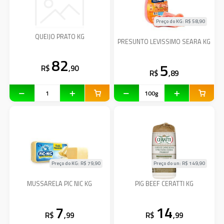
Preço do KG: R$
58,90
QUEIJO PRATO KG
PRESUNTO LEVISSIMO SEARA KG
82
5
R$
,90
R$
,89
Preço do KG: R$
79,90
Preço do un: R$
149,90
MUSSARELA PIC NIC KG
PIG BEEF CERATTI KG
7
14
R$
,99
R$
,99