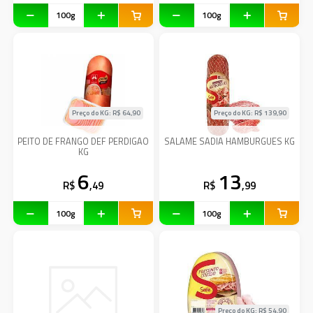
Preço do KG: R$
64,90
Preço do KG: R$
139,90
PEITO DE FRANGO DEF PERDIGAO
SALAME SADIA HAMBURGUES KG
KG
6
13
R$
,49
R$
,99
Preço do KG: R$
54,90