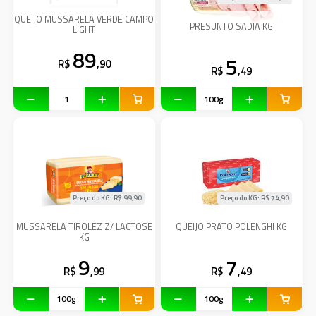
QUEIJO MUSSARELA VERDE CAMPO
PRESUNTO SADIA KG
LIGHT
89
5
R$
,90
R$
,49
Preço do KG: R$
99,90
Preço do KG: R$
74,90
MUSSARELA TIROLEZ Z/ LACTOSE
QUEIJO PRATO POLENGHI KG
KG
9
7
R$
,99
R$
,49