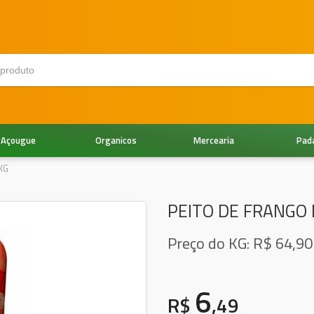
Açougue
Organicos
Mercearia
Pad
KG
PEITO DE FRANGO 
Preço do KG: R$
64,90
6
R$
,49