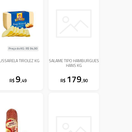
Preço do KG: R$
94,90
USSARELA TIROLEZ KG
SALAME TIPO HAMBURGUES
HANS KG
9
179
R$
,49
R$
,90