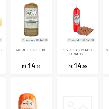
90
Preço do un: R$
149,90
Preço do KG: R$
149,90
KG
PIG BEEF CERATTI KG
SALSICHAO COM PICLES
M
CERATTI KG
14
14
R$
,99
R$
,99