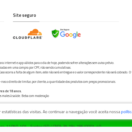
Site seguro
ra internet e app válidos para o dia de hoje, podendo sofrer alterações sem aviso prévio.
ilizadas em uma compra por CPF, não sendo cumulativas.
aso ocorra a falta de algum item, este não será entregue e o valor correspondente não será cobrado. O
os o direito de limitar, por cliente, a quantidade dos produtos com preços promocionais.
res de 18 anos.
ves males à saúde. Beba com moderação
estatísticas das visitas. Ao continuar a navegação você aceita nossa
políti
zaga, 11050-101 - Santos/SP / CNPJ: 35.794.786/0001-40