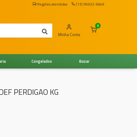
Regiões atendidas
(13) 99632-6649
0
Minha Conta
aria
Congelados
Bazar
DEF PERDIGAO KG