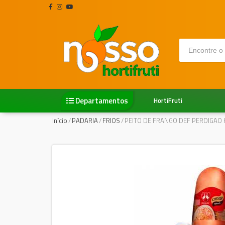
Departamentos
HortiFruti
Início
/
PADARIA
/
FRIOS
/
PEITO DE FRANGO DEF PERDIGAO 