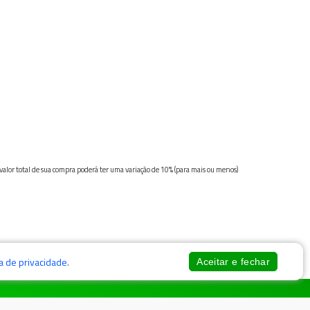
 valor total de sua compra poderá ter uma variação de 10% (para mais ou menos)
ca de privacidade
.
Aceitar e fechar