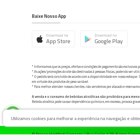
Baixe Nosso App
Download na
Download no
App Store
Google Play
* Informamos que os preços, ofertas e condições de pagamento são exclusivos pa
* As ações/promoções do site são destinadas à pessoas físicas, podendo ser ut
* O pedido será concluído de acordo com a disponibilidade em nosso estoque. C
em virtude dos produtos de peso variável.
* Para melhor atender nossos clientes, não vendemos por atacado e reservamo-n
A venda e o consumo de bebidas alcoólicas são proibidos para meno
Bebida alcoólica pode causar dependência química e, em excesso, provoca gra
Utilizamos cookies para melhorar a experiência na navegação e obter 
© Nosso Hortifruti Gonzaga / Rua Goiás 128, Bairro Gon