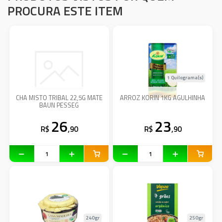
PROCURA ESTE ITEM
1 Quilograma(s)
CHA MISTO TRIBAL 22,5G MATE
ARROZ KORIN 1KG AGULHINHA
BAUN PESSEG
26
23
R$
,90
R$
,90
240gr
250gr