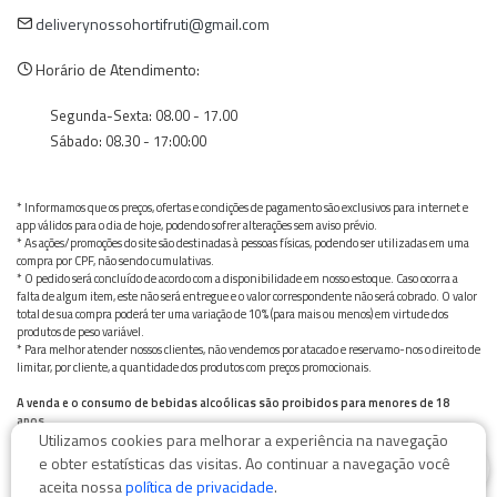
deliverynossohortifruti@gmail.com
Horário de Atendimento:
Segunda-Sexta: 08.00 - 17.00
Sábado: 08.30 - 17:00:00
* Informamos que os preços, ofertas e condições de pagamento são exclusivos para internet e
app válidos para o dia de hoje, podendo sofrer alterações sem aviso prévio.
* As ações/promoções do site são destinadas à pessoas físicas, podendo ser utilizadas em uma
compra por CPF, não sendo cumulativas.
* O pedido será concluído de acordo com a disponibilidade em nosso estoque. Caso ocorra a
falta de algum item, este não será entregue e o valor correspondente não será cobrado. O valor
total de sua compra poderá ter uma variação de 10% (para mais ou menos) em virtude dos
produtos de peso variável.
* Para melhor atender nossos clientes, não vendemos por atacado e reservamo-nos o direito de
limitar, por cliente, a quantidade dos produtos com preços promocionais.
A venda e o consumo de bebidas alcoólicas são proibidos para menores de 18
anos.
Utilizamos cookies para melhorar a experiência na navegação
Bebida alcoólica pode causar dependência química e, em excesso, provoca graves males à saúde.
0
Beba com moderação
e obter estatísticas das visitas. Ao continuar a navegação você
aceita nossa
política de privacidade
.