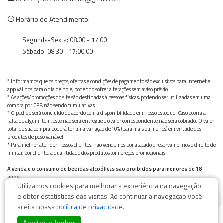
Horário de Atendimento:
Segunda-Sexta: 08.00 - 17.00
Sábado: 08.30 - 17:00:00
* Informamos que os preços, ofertas e condições de pagamento são exclusivos para internet e
app válidos para o dia de hoje, podendo sofrer alterações sem aviso prévio.
* As ações/promoções do site são destinadas à pessoas físicas, podendo ser utilizadas em uma
compra por CPF, não sendo cumulativas.
* O pedido será concluído de acordo com a disponibilidade em nosso estoque. Caso ocorra a
falta de algum item, este não será entregue e o valor correspondente não será cobrado. O valor
total de sua compra poderá ter uma variação de 10% (para mais ou menos) em virtude dos
produtos de peso variável.
* Para melhor atender nossos clientes, não vendemos por atacado e reservamo-nos o direito de
limitar, por cliente, a quantidade dos produtos com preços promocionais.
A venda e o consumo de bebidas alcoólicas são proibidos para menores de 18
anos.
Utilizamos cookies para melhorar a experiência na navegação
Bebida alcoólica pode causar dependência química e, em excesso, provoca graves males à saúde.
0
Beba com moderação
e obter estatísticas das visitas. Ao continuar a navegação você
aceita nossa
política de privacidade
.
Aceitar e fechar