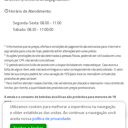
Horário de Atendimento:
Segunda-Sexta: 08.00 - 17.00
Sábado: 08.30 - 17:00:00
* Informamos que os preços, ofertas e condições de pagamento são exclusivos para internet e
app válidos para o dia de hoje, podendo sofrer alterações sem aviso prévio.
* As ações/promoções do site são destinadas à pessoas físicas, podendo ser utilizadas em uma
compra por CPF, não sendo cumulativas.
* O pedido será concluído de acordo com a disponibilidade em nosso estoque. Caso ocorra a
falta de algum item, este não será entregue e o valor correspondente não será cobrado. O valor
total de sua compra poderá ter uma variação de 10% (para mais ou menos) em virtude dos
produtos de peso variável.
* Para melhor atender nossos clientes, não vendemos por atacado e reservamo-nos o direito de
limitar, por cliente, a quantidade dos produtos com preços promocionais.
A venda e o consumo de bebidas alcoólicas são proibidos para menores de 18
anos.
Utilizamos cookies para melhorar a experiência na navegação
Bebida alcoólica pode causar dependência química e, em excesso, provoca graves males à saúde.
0
Beba com moderação
e obter estatísticas das visitas. Ao continuar a navegação você
aceita nossa
política de privacidade
.
Aceitar e fechar