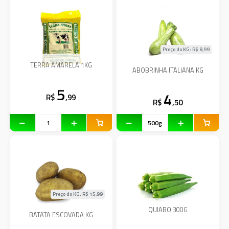
Preço do KG: R$
8,99
TERRA AMARELA 1KG
ABOBRINHA ITALIANA KG
5
4
R$
,99
R$
,50
Preço do KG: R$
15,99
QUIABO 300G
BATATA ESCOVADA KG