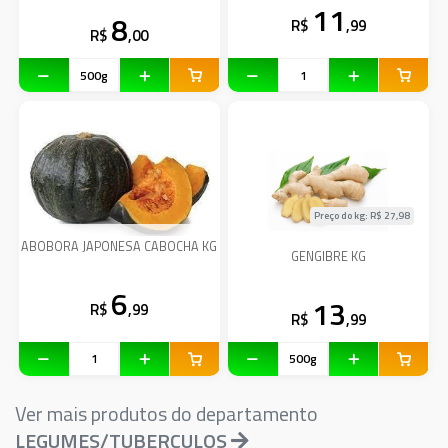
11
8
R$
,99
R$
,00
Preço do kg: R$
27,98
ABOBORA JAPONESA CABOCHA KG
GENGIBRE KG
6
13
R$
,99
R$
,99
Ver mais produtos do departamento
LEGUMES/TUBERCULOS