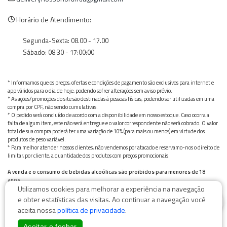
Horário de Atendimento:
Segunda-Sexta: 08.00 - 17.00
Sábado: 08.30 - 17:00:00
* Informamos que os preços, ofertas e condições de pagamento são exclusivos para internet e
app válidos para o dia de hoje, podendo sofrer alterações sem aviso prévio.
* As ações/promoções do site são destinadas à pessoas físicas, podendo ser utilizadas em uma
compra por CPF, não sendo cumulativas.
* O pedido será concluído de acordo com a disponibilidade em nosso estoque. Caso ocorra a
falta de algum item, este não será entregue e o valor correspondente não será cobrado. O valor
total de sua compra poderá ter uma variação de 10% (para mais ou menos) em virtude dos
produtos de peso variável.
* Para melhor atender nossos clientes, não vendemos por atacado e reservamo-nos o direito de
limitar, por cliente, a quantidade dos produtos com preços promocionais.
A venda e o consumo de bebidas alcoólicas são proibidos para menores de 18
anos.
Utilizamos cookies para melhorar a experiência na navegação
Bebida alcoólica pode causar dependência química e, em excesso, provoca graves males à saúde.
0
Beba com moderação
e obter estatísticas das visitas. Ao continuar a navegação você
aceita nossa
política de privacidade
.
Aceitar e fechar